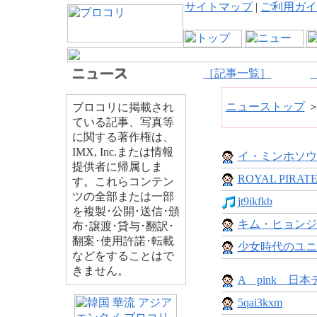
サイトマップ
|
ご利用ガイ
［記事一覧］
ニューストップ
ブロコリに掲載され
ている記事、写真等
に関する著作権は、
IMX, Inc.または情報
イ・ミンホソウ
提供者に帰属しま
ROYAL PIRATES
す。これらコンテン
ツの全部または一部
jt9ikfkb
を複製･公開･送信･頒
キム・ヒョンジ
布･譲渡･貸与･翻訳･
翻案･使用許諾･転載
少女時代のユニ
などをすることはで
きません。
A pink 日本デ
5qai3kxm