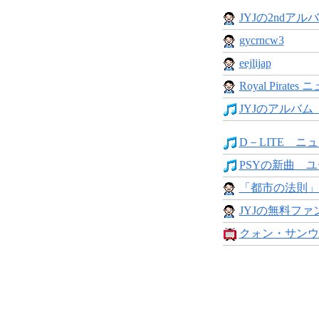
JYJの2ndアル
gycrncw3
eejlijap
Royal Pirates ニュ
JYJのアルバム「JU
D－LITE ニュ
PSYの新曲 ユ
「都市の法則」MO
JYJの無料ファン
クォン・サンウと