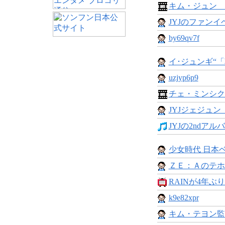
キム・ジュン 
JYJのファンイベ
by69qv7f
イ･ジュンギ“「
uzjyp6p9
チェ・ミンシク主
JYJジェジュン
JYJの2ndアル
少女時代 日本ベ
ＺＥ：Ａのテホ
RAINが4年ぶり
k9e82xpr
キム・テヨン監