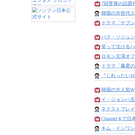
7冠受賞の話題作
韓国の次世代ス
ドラマ「テプン
パク・ソジュン
笑って泣けるハ
ロモン主演オフ
ドラマ「暴君の
『じれったいロ
韓国の大人気WE
イ・ジョンハ主
ネクストブレイ
Channel Kで日
キム・ドンワン×