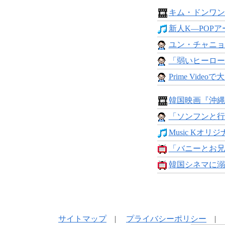
キム・ドンワン
新人K―POPア
ユン・チャニョン
「弱いヒーロー Cla
Prime Videoで
韓国映画『沖縄
「ソンフンと行
Music Kオリジナ
「バニーとお兄さん
韓国シネマに溺
サイトマップ
|
プライバシーポリシー