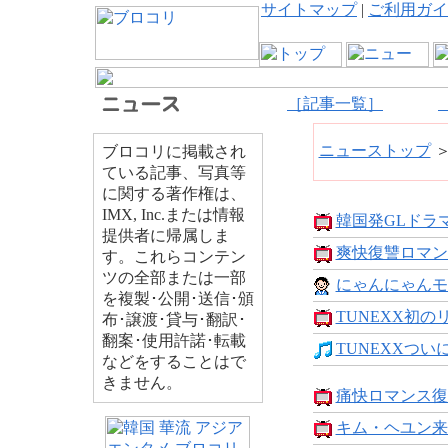
サイトマップ
|
ご利用ガイ
［記事一覧］
ニューストップ
ブロコリに掲載され
ている記事、写真等
に関する著作権は、
IMX, Inc.または情報
韓国発GLドラマ「
提供者に帰属しま
爽快復讐ロマン
す。これらコンテン
ツの全部または一部
にゃんにゃんモン
を複製･公開･送信･頒
TUNEXX初のリ
布･譲渡･貸与･翻訳･
翻案･使用許諾･転載
TUNEXXついに
などをすることはで
きません。
痛快ロマンス復讐
キム・ヘユン来