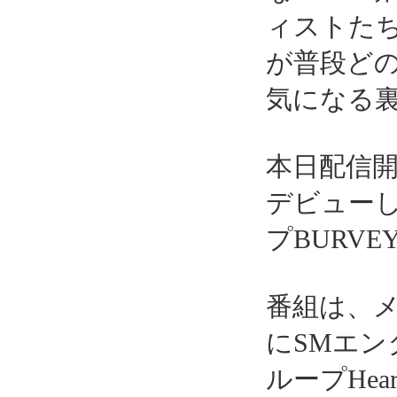
ィストた
が普段ど
気になる
本日配信開
デビュー
プBURV
番組は、メ
にSMエ
ループHear