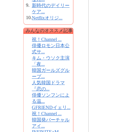
9.
新時代のデイリー
ケア...
10.
Netflixオリジ...
みんなのオススメ記事
祝！Channel ...
俳優ロモン日本公
式サ...
キム・ウソク主演
「夜...
韓国ガールズグル
ープ...
人気韓国ドラマ
『恋の...
俳優ソンフンによ
る温...
GFRIENDイェリ...
祝！Channel ...
韓国発バーチャル
アイ...
INFINITE×M...