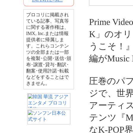
ブロコリに掲載され
Prime V
ている記事、写真等
に関する著作権は、
K」のオリ
IMX, Inc.または情報
提供者に帰属しま
うこそ！』
す。これらコンテン
ツの全部または一部
編がMusi
を複製･公開･送信･頒
布･譲渡･貸与･翻訳･
翻案･使用許諾･転載
などをすることはで
圧巻のパ
きません。
ジで、世界
アーティス
テンツ『M
なK-PO