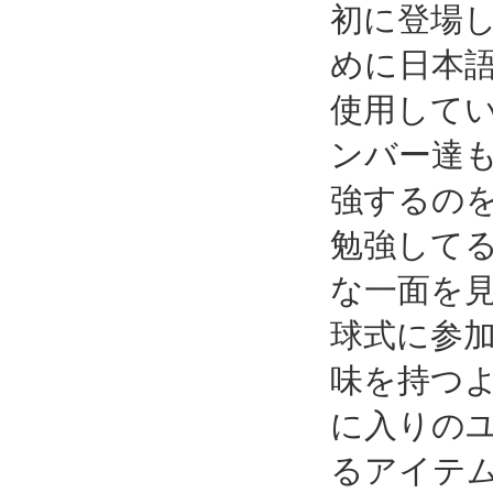
初に登場
めに日本
使用して
ンバー達
強するの
勉強して
な一面を
球式に参
味を持つ
に入りの
るアイテ