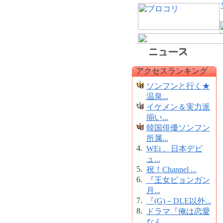
アクセスランキング
ソンフンと行く★
温泉...
イケメン＆実力派
揃い...
韓国俳優ソンフン
所属...
4.
WEi 、日本デビ
ュ...
5.
祝！Channel ...
6.
『王女ピョンガン
月...
7.
『(G)－DLE以外...
8.
ドラマ『俺は恋愛
なん...