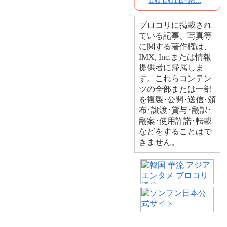
ブロコリに掲載され
ている記事、写真等
に関する著作権は、
IMX, Inc.または情報
提供者に帰属しま
す。これらコンテン
ツの全部または一部
を複製･公開･送信･頒
布･譲渡･貸与･翻訳･
翻案･使用許諾･転載
などをすることはで
きません。