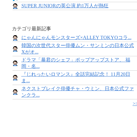
SUPER JUNIORの英公演 約1万人が熱狂
カテゴリ最新記事
にゃんにゃんモンスターズ×ALLEY TOKYOコラ...
韓国の次世代スター俳優ムン・サンミンの日本公式
Xがオ...
ドラマ「暴君のシェフ」ポップアップストア、 福
岡・名...
『じれったいロマンス』全話完結記念！ 11月20日
ま...
ネクストブレイク俳優チャ・ウミン、日本公式ファ
ンクラ...
>