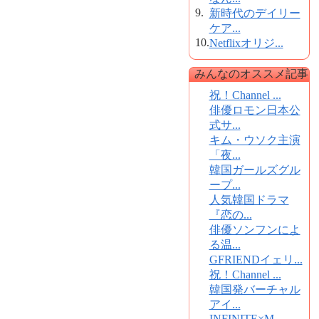
9.
新時代のデイリー
ケア...
10.
Netflixオリジ...
みんなのオススメ記事
祝！Channel ...
俳優ロモン日本公
式サ...
キム・ウソク主演
「夜...
韓国ガールズグル
ープ...
人気韓国ドラマ
『恋の...
俳優ソンフンによ
る温...
GFRIENDイェリ...
祝！Channel ...
韓国発バーチャル
アイ...
INFINITE×M...