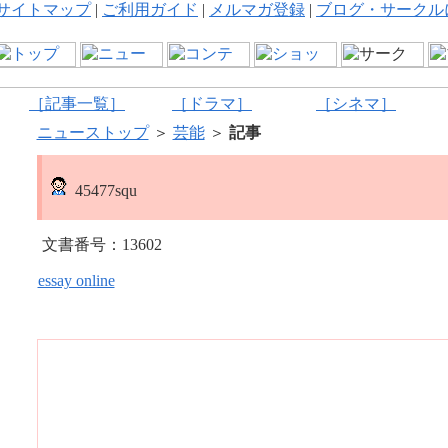
サイトマップ
|
ご利用ガイド
|
メルマガ登録
|
ブログ・サークル
［記事一覧］
［ドラマ］
［シネマ］
ニューストップ
＞
芸能
＞
記事
45477squ
文書番号：13602
essay online