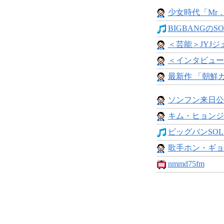
少女時代「Mr．
BIGBANGのSO
＜芸能＞JYJジ
＜インタビュー
最新作 「朝鮮ガン
ソンフン来日公
キム・ヒョンジ
ビッグバンSOL 
歌手ホン・ギョン
nmmd75fm