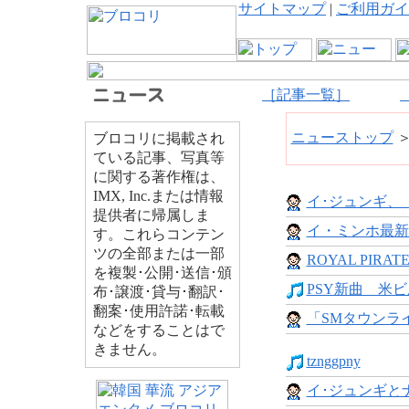
サイトマップ
|
ご利用ガイ
［記事一覧］
ニューストップ
ブロコリに掲載され
ている記事、写真等
に関する著作権は、
IMX, Inc.または情報
イ･ジュンギ、「
提供者に帰属しま
イ・ミンホ最新イ
す。これらコンテン
ツの全部または一部
ROYAL PIRAT
を複製･公開･送信･頒
PSY新曲 米ビ
布･譲渡･貸与･翻訳･
翻案･使用許諾･転載
「SMタウンライ
などをすることはで
きません。
tznggpny
イ･ジュンギとナ