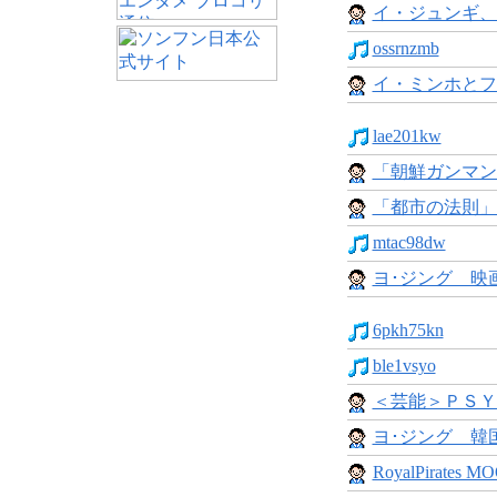
イ・ジュンギ、
ossrnzmb
イ・ミンホとフ
lae201kw
「朝鮮ガンマン
「都市の法則」
mtac98dw
ヨ･ジング 映画
6pkh75kn
ble1vsyo
＜芸能＞ＰＳＹ
ヨ･ジング 韓国
RoyalPirates MO