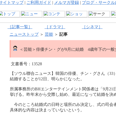
サイトマップ
|
ご利用ガイド
|
メルマガ登録
|
ブログ・サークル
［記事一覧］
［ドラマ］
［シネマ］
ニューストップ
＞
芸能
＞
記事
＜芸能＞俳優チン・グが9月に結婚 4歳年下の一般
文書番号：13528
【ソウル聯合ニュース】韓国の俳優、チン・グさん（33
結婚することが12日、明らかになった。
所属事務所のBHエンターテインメント関係者は「9月21
挙げる。昨年末から交際し始め、最近になって結婚を決
今のところ結婚式の日時と場所のみ決定し、式の司会
具体的な内容は決まっていないという。