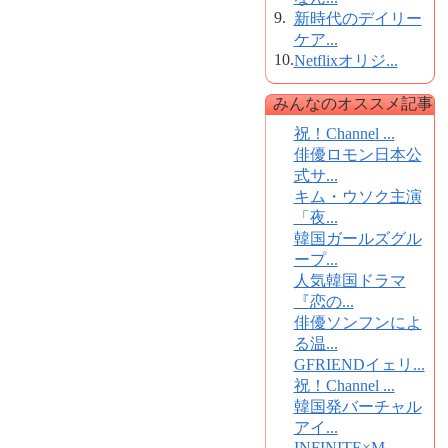
9.
新時代のデイリー
ケア...
10.
Netflixオリジ...
みんなのオススメ記事
祝！Channel ...
俳優ロモン日本公
式サ...
キム・ウソク主演
「夜...
韓国ガールズグル
ープ...
人気韓国ドラマ
『恋の...
俳優ソンフンによ
る温...
GFRIENDイェリ...
祝！Channel ...
韓国発バーチャル
アイ...
INFINITE×M...