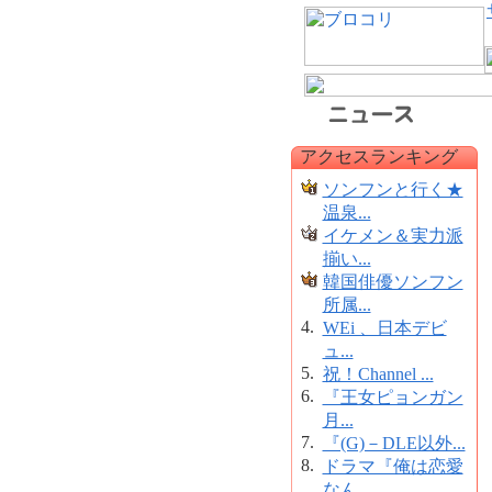
アクセスランキング
ソンフンと行く★
温泉...
イケメン＆実力派
揃い...
韓国俳優ソンフン
所属...
4.
WEi 、日本デビ
ュ...
5.
祝！Channel ...
6.
『王女ピョンガン
月...
7.
『(G)－DLE以外...
8.
ドラマ『俺は恋愛
なん...