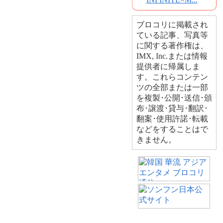
ブロコリに掲載され
ている記事、写真等
に関する著作権は、
IMX, Inc.または情報
提供者に帰属しま
す。これらコンテン
ツの全部または一部
を複製･公開･送信･頒
布･譲渡･貸与･翻訳･
翻案･使用許諾･転載
などをすることはで
きません。