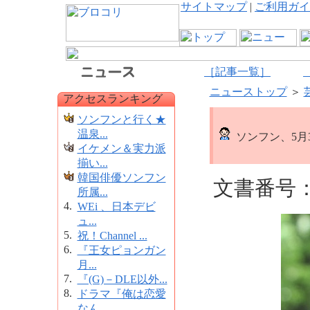
サイトマップ
|
ご利用ガイ
［記事一覧］
ニューストップ
＞
アクセスランキング
ソンフンと行く★
温泉...
ソンフン、5月
イケメン＆実力派
揃い...
韓国俳優ソンフン
文書番号：1
所属...
4.
WEi 、日本デビ
ュ...
5.
祝！Channel ...
6.
『王女ピョンガン
月...
7.
『(G)－DLE以外...
8.
ドラマ『俺は恋愛
なん...