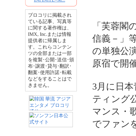
ブロコリに掲載され
ている記事、写真等
「芙蓉閣
に関する著作権は、
IMX, Inc.または情報
信義－」
提供者に帰属しま
す。これらコンテン
の単独公演
ツの全部または一部
を複製･公開･送信･頒
原宿で開
布･譲渡･貸与･翻訳･
翻案･使用許諾･転載
などをすることはで
3月に日
きません。
ティング
マンス・
でファン