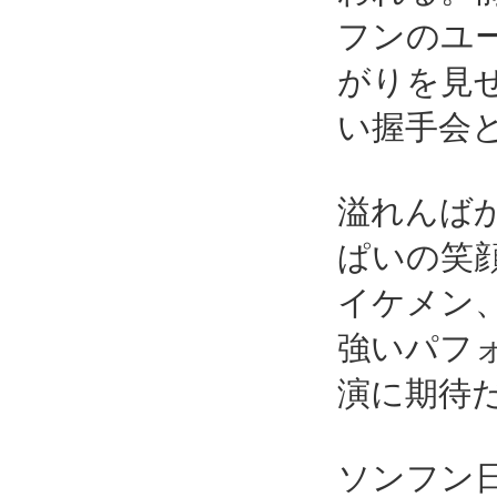
フンのユ
がりを見
い握手会
溢れんば
ぱいの笑
イケメン
強いパフ
演に期待
ソンフン