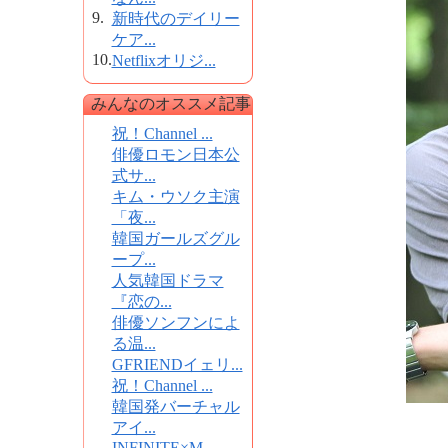
9.
新時代のデイリー
ケア...
10.
Netflixオリジ...
みんなのオススメ記事
祝！Channel ...
俳優ロモン日本公
式サ...
キム・ウソク主演
「夜...
韓国ガールズグル
ープ...
人気韓国ドラマ
『恋の...
俳優ソンフンによ
る温...
GFRIENDイェリ...
祝！Channel ...
韓国発バーチャル
アイ...
INFINITE×M...