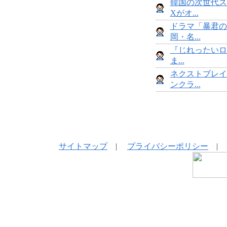
韓国の次世代ス
Xがオ...
ドラマ「暴君の
岡・名...
『じれったいロ
ま...
ネクストブレイ
ンクラ...
サイトマップ
|
プライバシーポリシー