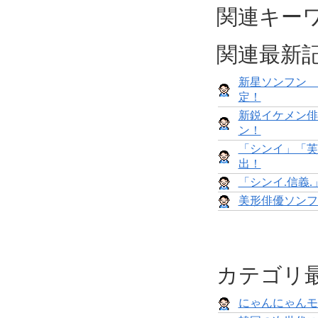
関連キー
関連最新
新星ソンフン 
定！
新鋭イケメン俳
ン！
「シンイ」「芙
出！
「シンイ.信義
美形俳優ソンフ
カテゴリ
にゃんにゃんモンス