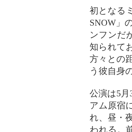
初となるミ
SNOW」
ンフンだ
知られて
方々との
う彼自身
公演は5月
アム原宿
れ、昼・
われる。