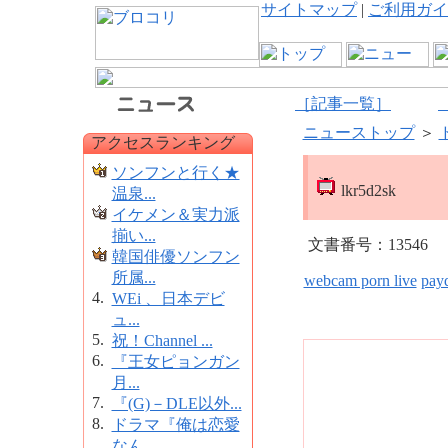
サイトマップ
|
ご利用ガイ
［記事一覧］
ニューストップ
＞
アクセスランキング
ソンフンと行く★
lkr5d2sk
温泉...
イケメン＆実力派
揃い...
文書番号：13546
韓国俳優ソンフン
所属...
webcam porn live
payd
4.
WEi 、日本デビ
ュ...
5.
祝！Channel ...
6.
『王女ピョンガン
月...
7.
『(G)－DLE以外...
8.
ドラマ『俺は恋愛
なん...