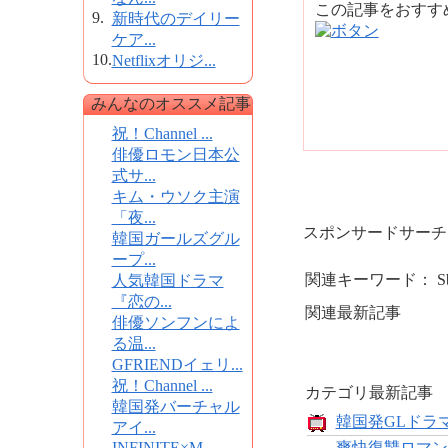
この記事をおす
9.
新時代のデイリー
ケア...
10.
Netflixオリジ...
みんなのオススメ記事
祝！Channel ...
俳優ロモン日本公
式サ...
キム・ウソク主演
「夜...
スポンサードサーチ
韓国ガールズグル
ープ...
関連キーワード： SbAo
人気韓国ドラマ
『恋の...
関連最新記事
俳優ソンフンによ
る温...
GFRIENDイェリ...
祝！Channel ...
カテゴリ最新記事
韓国発バーチャル
韓国発GLドラマ
アイ...
INFINITE×M...
爽快復讐ロマン