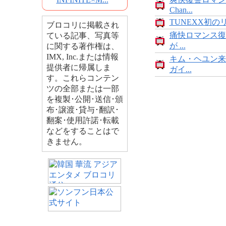
Chan...
TUNEXX初の
ブロコリに掲載され
痛快ロマンス復
ている記事、写真等
が ...
に関する著作権は、
IMX, Inc.または情報
キム・ヘユン来
提供者に帰属しま
ガイ...
す。これらコンテン
ツの全部または一部
を複製･公開･送信･頒
布･譲渡･貸与･翻訳･
翻案･使用許諾･転載
などをすることはで
きません。