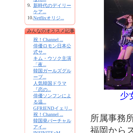
9.
新時代のデイリー
ケア...
10.
Netflixオリジ...
みんなのオススメ記事
祝！Channel ...
俳優ロモン日本公
式サ...
キム・ウソク主演
「夜...
韓国ガールズグル
ープ...
人気韓国ドラマ
『恋の...
少
俳優ソンフンによ
る温...
GFRIENDイェリ...
祝！Channel ...
所属事務所
韓国発バーチャル
アイ...
福岡から
INFINITE×M...