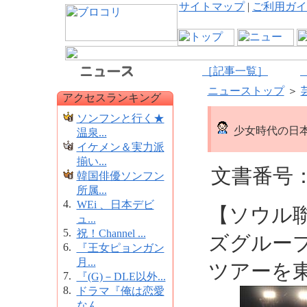
サイトマップ
|
ご利用ガイ
［記事一覧］
ニューストップ
＞
アクセスランキング
ソンフンと行く★
少女時代の日本
温泉...
イケメン＆実力派
揃い...
文書番号：1
韓国俳優ソンフン
所属...
4.
WEi 、日本デビ
【ソウル
ュ...
5.
祝！Channel ...
ズグループ
6.
『王女ピョンガン
月...
ツアーを
7.
『(G)－DLE以外...
8.
ドラマ『俺は恋愛
なん...