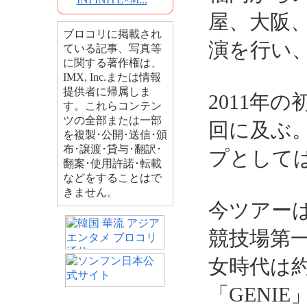
屋、大阪、
ブロコリに掲載され
演を行い、
ている記事、写真等
に関する著作権は、
IMX, Inc.または情報
提供者に帰属しま
2011年
す。これらコンテン
ツの全部または一部
回に及ぶ
を複製･公開･送信･頒
布･譲渡･貸与･翻訳･
プとしては
翻案･使用許諾･転載
などをすることはで
きません。
今ツアーは
競技場第
女時代は約
「GENIE