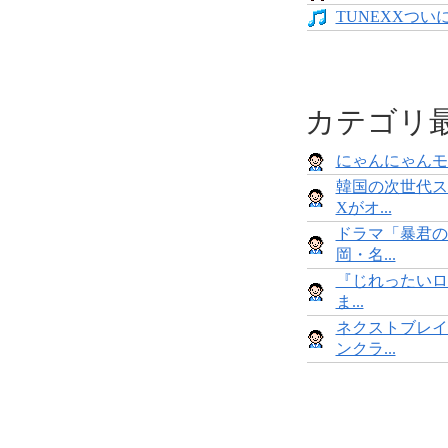
TUNEXXついにデ
カテゴリ
にゃんにゃんモンス
韓国の次世代ス
Xがオ...
ドラマ「暴君の
岡・名...
『じれったいロ
ま...
ネクストブレイ
ンクラ...