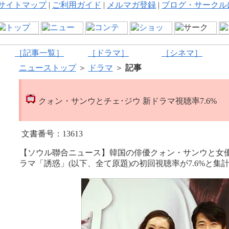
サイトマップ
|
ご利用ガイド
|
メルマガ登録
|
ブログ・サークル
［記事一覧］
［ドラマ］
［シネマ］
ニューストップ
＞
ドラマ
＞
記事
クォン・サンウとチェ･ジウ 新ドラマ視聴率7.6%
文書番号：13613
【ソウル聯合ニュース】韓国の俳優クォン・サンウと女優
ラマ「誘惑」(以下、全て原題)の初回視聴率が7.6%と集