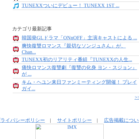
TUNEXXついにデビュー！ TUNEXX 1ST ...
カテゴリ最新記事
韓国発GLドラマ「ONnOFF」主演キャストによる ...
爽快復讐ロマンス『親切なソンジュさん』が、
Chan...
TUNEXX初のリアリティ番組『TUNEXXの人生...
痛快ロマンス復讐劇『復讐の化身 ヨン・スジョン』
が ...
キム・ヘユン来日ファンミーティング開催！ プレイ
ガイ...
>
プライバシーポリシー
|
サイトポリシー
|
広告掲載につい