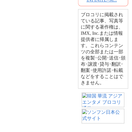
ブロコリに掲載され
ている記事、写真等
に関する著作権は、
IMX, Inc.または情報
提供者に帰属しま
す。これらコンテン
ツの全部または一部
を複製･公開･送信･頒
布･譲渡･貸与･翻訳･
翻案･使用許諾･転載
などをすることはで
きません。