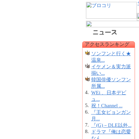
アクセスランキング
ソンフンと行く★
温泉...
イケメン＆実力派
揃い...
韓国俳優ソンフン
所属...
4.
WEi 、日本デビ
ュ...
5.
祝！Channel ...
6.
『王女ピョンガン
月...
7.
『(G)－DLE以外...
8.
ドラマ『俺は恋愛
なん...