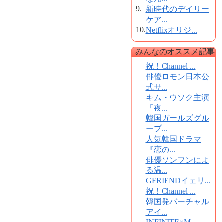
9.
新時代のデイリー
ケア...
10.
Netflixオリジ...
みんなのオススメ記事
祝！Channel ...
俳優ロモン日本公
式サ...
キム・ウソク主演
「夜...
韓国ガールズグル
ープ...
人気韓国ドラマ
『恋の...
俳優ソンフンによ
る温...
GFRIENDイェリ...
祝！Channel ...
韓国発バーチャル
アイ...
INFINITE×M...