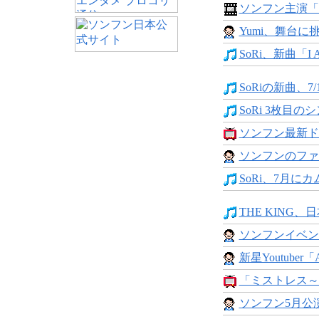
ソンフン主演「
Yumi、舞台に
SoRi、新曲「I Am
SoRiの新曲、7/
SoRi 3枚目のシ
ソンフン最新ド
ソンフンのファ
SoRi、7月にカ
THE KING、日本
ソンフンイベン
新星Youtuber「Ai
「ミストレス～
ソンフン5月公演