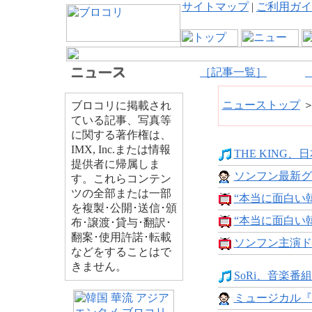
サイトマップ
|
ご利用ガイ
［記事一覧］
ニューストップ
ブロコリに掲載され
ている記事、写真等
に関する著作権は、
IMX, Inc.または情報
THE KING、日本
提供者に帰属しま
ソンフン最新グ
す。これらコンテン
ツの全部または一部
“本当に面白い韓
を複製･公開･送信･頒
“本当に面白い韓
布･譲渡･貸与･翻訳･
翻案･使用許諾･転載
ソンフン主演ド
などをすることはで
きません。
SoRi、音楽番
ミュージカル『