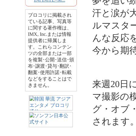
夢を追い
汗と涙が
ブロコリに掲載され
ている記事、写真等
ルマスター
に関する著作権は、
IMX, Inc.または情報
んな反応
提供者に帰属しま
す。これらコンテン
今から期
ツの全部または一部
を複製･公開･送信･頒
布･譲渡･貸与･翻訳･
翻案･使用許諾･転載
などをすることはで
来週20
きません。
マ撮影の
グ・オブ・
されます