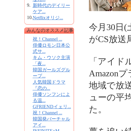
9.
新時代のデイリー
ケア...
10.
Netflixオリジ...
今月30日
みんなのオススメ記事
がCS放送
祝！Channel ...
俳優ロモン日本公
式サ...
キム・ウソク主演
「アイドル
「夜...
韓国ガールズグル
Amazo
ープ...
人気韓国ドラマ
地域で放
『恋の...
俳優ソンフンによ
ューの平均
る温...
GFRIENDイェリ...
た。
祝！Channel ...
韓国発バーチャル
アイ...
INFINITE×M...