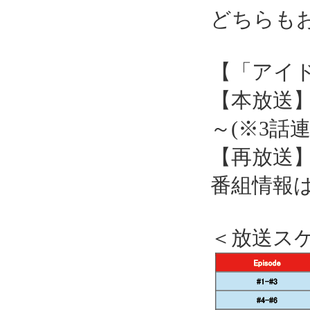
どちらも
【「アイド
【本放送】6
～(※3話連
【再放送】
番組情報
＜放送ス