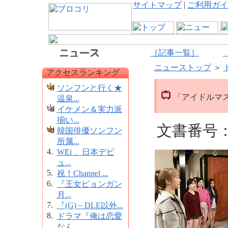
サイトマップ
|
ご利用ガイ
［記事一覧］
ニューストップ
＞
アクセスランキング
ソンフンと行く★
「アイドルマス
温泉...
イケメン＆実力派
揃い...
文書番号：1
韓国俳優ソンフン
所属...
4.
WEi 、日本デビ
ュ...
5.
祝！Channel ...
6.
『王女ピョンガン
月...
7.
『(G)－DLE以外...
8.
ドラマ『俺は恋愛
なん...