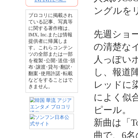
ングルを
ブロコリに掲載され
ている記事、写真等
に関する著作権は、
先週ショー
IMX, Inc.または情報
提供者に帰属しま
の清楚な
す。これらコンテン
ツの全部または一部
人っぽい
を複製･公開･送信･頒
布･譲渡･貸与･翻訳･
し、報道
翻案･使用許諾･転載
などをすることはで
レッドに
きません。
によく似
ピール。
新曲は「T
曲で、6