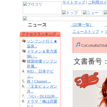
サイトマップ
|
ご利用ガイ
［記事一覧］
ニューストップ
＞
アクセスランキング
ソンフンと行く★
CoCoSoRi
温泉...
イケメン＆実力派
揃い...
文書番号：1
韓国俳優ソンフン
所属...
4.
WEi 、日本デビ
ュ...
5.
祝！Channel ...
6.
『王女ピョンガン
月...
7.
『(G)－DLE以外...
8.
ドラマ『俺は恋愛
なん...