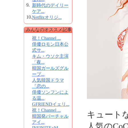
9.
新時代のデイリー
ケア...
10.
Netflixオリジ...
みんなのオススメ記事
祝！Channel ...
俳優ロモン日本公
式サ...
キム・ウソク主演
「夜...
韓国ガールズグル
ープ...
人気韓国ドラマ
『恋の...
俳優ソンフンによ
る温...
GFRIENDイェリ...
祝！Channel ...
キュート
韓国発バーチャル
アイ...
人気のCoC
INFINITE×M...