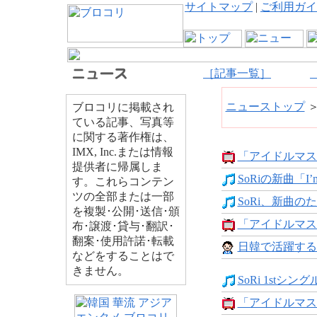
サイトマップ
|
ご利用ガイ
［記事一覧］
ニューストップ
ブロコリに掲載され
ている記事、写真等
に関する著作権は、
IMX, Inc.または情報
「アイドルマスタ
提供者に帰属しま
SoRiの新曲「I’m 
す。これらコンテン
ツの全部または一部
SoRi、新曲のた
を複製･公開･送信･頒
「アイドルマスタ
布･譲渡･貸与･翻訳･
翻案･使用許諾･転載
日韓で活躍する
などをすることはで
きません。
SoRi 1stシング
「アイドルマスター