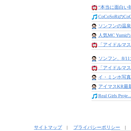
“本当に面白い韓
CoCoSoRiのCo
ソンフンの温泉
人気MC Yumi
「アイドルマスター
ソンフン、8/11
「アイドルマスター
イ・ミンホ写真集「
アイマスKR最新
Real Girls Proje..
サイトマップ
|
プライバシーポリシー