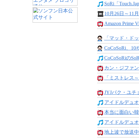
SoRi「Touch.Japa
10月26日～11月
Amazon Prime Vi
「マッド・ドッ
CoCoSoRi、10/
CoCoSoRiのSoR
カン・ジファン主
「ミストレス～
JYJパク・ユチ
アイドルデュオCoC
本当に面白い韓国
アイドルデュオCoC
地上波で放送中