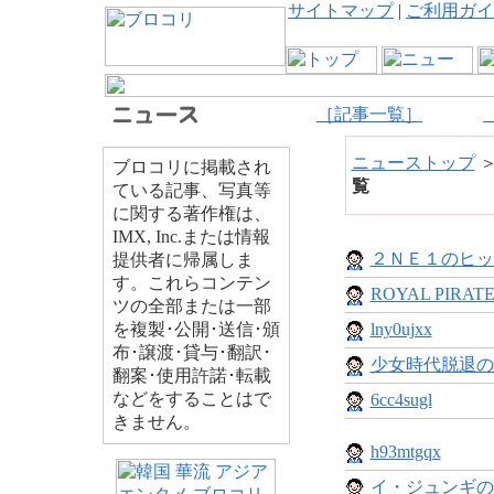
サイトマップ
|
ご利用ガイ
［記事一覧］
ニューストップ
ブロコリに掲載され
覧
ている記事、写真等
に関する著作権は、
IMX, Inc.または情報
２ＮＥ１のヒッ
提供者に帰属しま
す。これらコンテン
ROYAL PIRATE
ツの全部または一部
を複製･公開･送信･頒
lny0ujxx
布･譲渡･貸与･翻訳･
少女時代脱退の
翻案･使用許諾･転載
などをすることはで
6cc4sugl
きません。
h93mtgqx
イ・ジュンギの