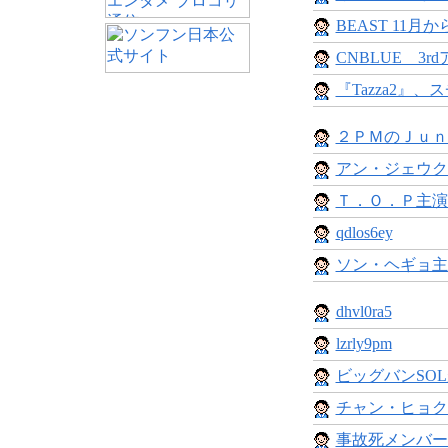
BEAST 11月か
CNBLUE 3rd
『Tazza2』、
２ＰＭのＪｕｎ
アン・ジェウク、2
Ｔ．Ｏ．Ｐ主演
qdlos6ey
ソン・ヘギョ主
dhvl0ra5
lzrly9pm
ビッグバンSOL
チャン・ヒョク&
事故死メンバー