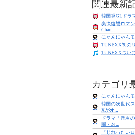
関連最新
韓国発GLドラマ
爽快復讐ロマン
Chan...
にゃんにゃんモンス
TUNEXX初の
TUNEXXついにデ
カテゴリ
にゃんにゃんモンス
韓国の次世代ス
Xがオ...
ドラマ「暴君の
岡・名...
『じれったいロ