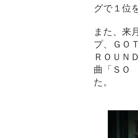
グで１位
また、来
プ、ＧＯ
ＲＯＵＮ
曲「ＳＯ
た。