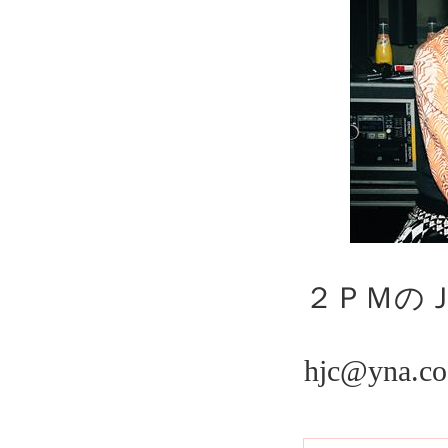
２ＰＭの
hjc@yna.co