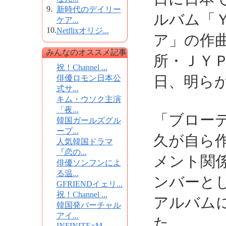
9.
新時代のデイリー
ルバム「
ケア...
10.
Netflixオリジ...
ア」の作
みんなのオススメ記事
所・ＪＹ
祝！Channel ...
日、明ら
俳優ロモン日本公
式サ...
キム・ウソク主演
「夜...
「ブロー
韓国ガールズグル
ープ...
久が自ら
人気韓国ドラマ
『恋の...
メント関
俳優ソンフンによ
る温...
ンバーと
GFRIENDイェリ...
祝！Channel ...
アルバム
韓国発バーチャル
アイ...
た。
INFINITE×M...