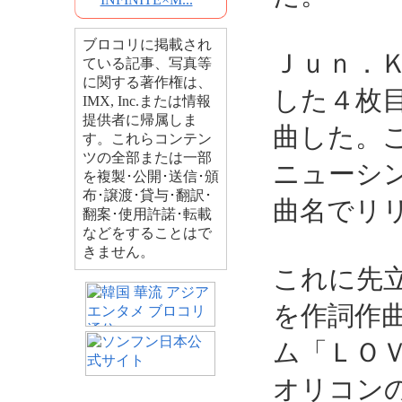
ブロコリに掲載され
Ｊｕｎ．
ている記事、写真等
に関する著作権は、
した４枚
IMX, Inc.または情報
提供者に帰属しま
曲した。
す。これらコンテン
ツの全部または一部
ニューシ
を複製･公開･送信･頒
布･譲渡･貸与･翻訳･
曲名でリ
翻案･使用許諾･転載
などをすることはで
きません。
これに先
を作詞作
ム「ＬＯ
オリコン