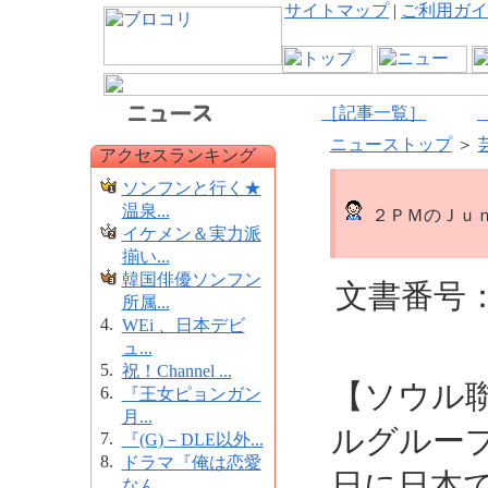
サイトマップ
|
ご利用ガイ
［記事一覧］
ニューストップ
＞
アクセスランキング
ソンフンと行く★
温泉...
２ＰＭのＪｕ
イケメン＆実力派
揃い...
韓国俳優ソンフン
文書番号：1
所属...
4.
WEi 、日本デビ
ュ...
5.
祝！Channel ...
【ソウル
6.
『王女ピョンガン
月...
ルグルー
7.
『(G)－DLE以外...
8.
ドラマ『俺は恋愛
日に日本
なん...