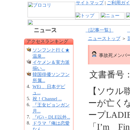
サイトマップ
|
ご利用ガイ
［記事一覧］
ニューストップ
＞
アクセスランキング
ソンフンと行く★
事故死メンバー
温泉...
イケメン＆実力派
揃い...
文書番号：1
韓国俳優ソンフン
所属...
4.
WEi 、日本デビ
【ソウル
ュ...
5.
祝！Channel ...
ーが亡く
6.
『王女ピョンガン
月...
ープLADI
7.
『(G)－DLE以外...
8.
ドラマ『俺は恋愛
「I’m F
なん...