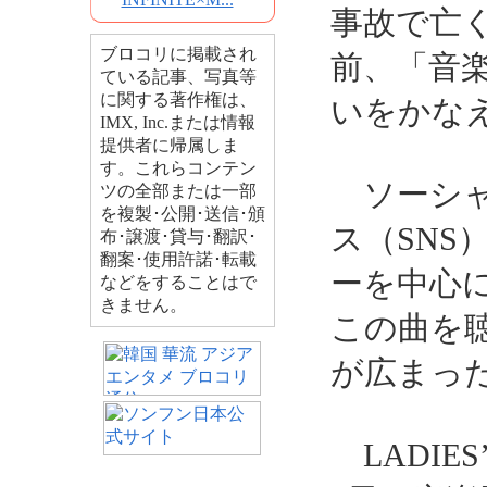
事故で亡
ブロコリに掲載され
前、「音
ている記事、写真等
に関する著作権は、
いをかな
IMX, Inc.または情報
提供者に帰属しま
す。これらコンテン
ソーシャ
ツの全部または一部
を複製･公開･送信･頒
ス（SN
布･譲渡･貸与･翻訳･
翻案･使用許諾･転載
ーを中心
などをすることはで
きません。
この曲を
が広まっ
LADIE