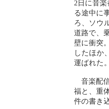
2日に音
る途中に事
ろ、ソウ
道路で、
壁に衝突
したほか
運ばれた
音楽配信
福と、重
件の書き