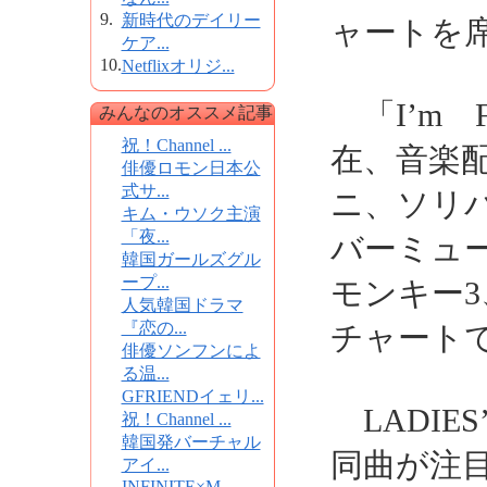
9.
新時代のデイリー
ャートを
ケア...
10.
Netflixオリジ...
「I’m F
みんなのオススメ記事
祝！Channel ...
在、音楽
俳優ロモン日本公
式サ...
ニ、ソリ
キム・ウソク主演
「夜...
バーミュ
韓国ガールズグル
ープ...
モンキー
人気韓国ドラマ
『恋の...
チャート
俳優ソンフンによ
る温...
GFRIENDイェリ...
LADIE
祝！Channel ...
韓国発バーチャル
同曲が注
アイ...
INFINITE×M...