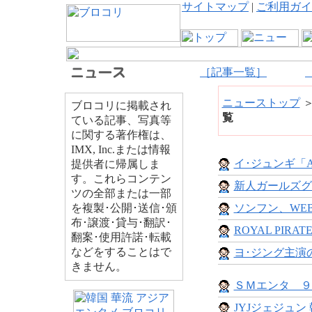
サイトマップ
|
ご利用ガイ
［記事一覧］
ニューストップ
ブロコリに掲載され
覧
ている記事、写真等
に関する著作権は、
IMX, Inc.または情報
イ･ジュンギ「ASI
提供者に帰属しま
す。これらコンテン
新人ガールズグ
ツの全部または一部
を複製･公開･送信･頒
ソンフン、WEB
布･譲渡･貸与･翻訳･
ROYAL PIRAT
翻案･使用許諾･転載
などをすることはで
ヨ･ジング主演の
きません。
ＳＭエンタ ９
JYJジェジュン 