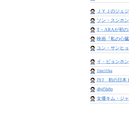
ＪＹＪのジェジ
ソン・スンホン 
T－ARAが初の単
映画『私の心臓
ユン・サンヒョ
イ・ビョンホン
1inci1ha
JYJ 初の日本
4bjl5h8p
女優キム・ジャ