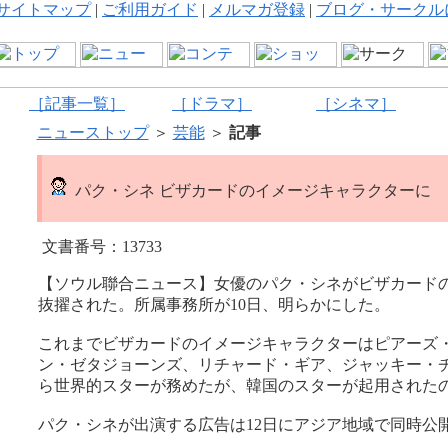
サイトマップ
|
ご利用ガイド
|
メルマガ登録
|
ブログ・サークル
［記事一覧］
［ドラマ］
［シネマ］
ニューストップ
＞
芸能
＞
記事
パク・シネ ビザカードのイメージキャラクターに
文書番号：13733
【ソウル聯合ニュース】女優のパク・シネがビザカード
抜擢された。所属事務所が10日、明らかにした。
これまでビザカードのイメージキャラクターはピアーズ
ン・ゼタジョーンズ、リチャード・ギア、ジャッキー・
ら世界的スターが務めたが、韓国のスターが起用された
パク・シネが出演する広告は12日にアジア地域で同時公