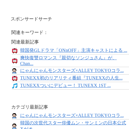
スポンサードサーチ
関連キーワード：
関連最新記事
韓国発GLドラマ「ONnOFF」主演キャストによる ...
爽快復讐ロマンス『親切なソンジュさん』が、
Chan...
にゃんにゃんモンスターズ×ALLEY TOKYOコラ...
TUNEXX初のリアリティ番組『TUNEXXの人生...
TUNEXXついにデビュー！ TUNEXX 1ST ...
カテゴリ最新記事
にゃんにゃんモンスターズ×ALLEY TOKYOコラ...
韓国の次世代スター俳優ムン・サンミンの日本公式
Xがオ...