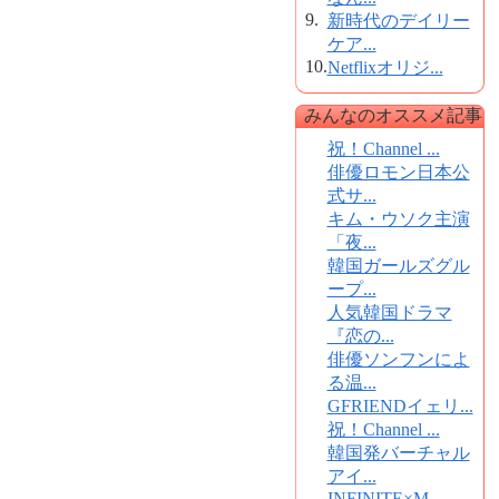
9.
新時代のデイリー
ケア...
10.
Netflixオリジ...
みんなのオススメ記事
祝！Channel ...
俳優ロモン日本公
式サ...
キム・ウソク主演
「夜...
韓国ガールズグル
ープ...
人気韓国ドラマ
『恋の...
俳優ソンフンによ
る温...
GFRIENDイェリ...
祝！Channel ...
韓国発バーチャル
アイ...
INFINITE×M...