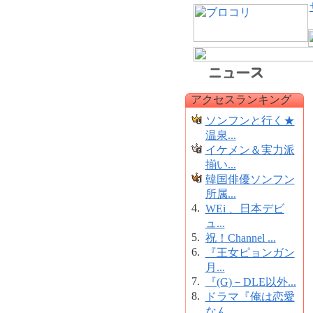
アクセスランキング
ソンフンと行く★
温泉...
イケメン＆実力派
揃い...
韓国俳優ソンフン
所属...
4.
WEi 、日本デビ
ュ...
5.
祝！Channel ...
6.
『王女ピョンガン
月...
7.
『(G)－DLE以外...
8.
ドラマ『俺は恋愛
なん...