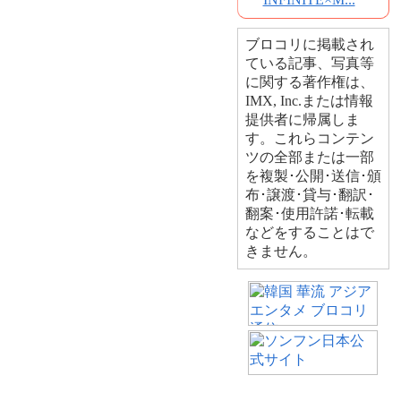
ブロコリに掲載され
ている記事、写真等
に関する著作権は、
IMX, Inc.または情報
提供者に帰属しま
す。これらコンテン
ツの全部または一部
を複製･公開･送信･頒
布･譲渡･貸与･翻訳･
翻案･使用許諾･転載
などをすることはで
きません。