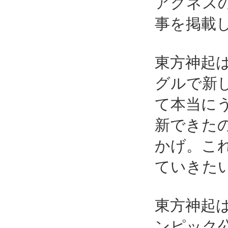
アグネス
事を掲載
東方神起
グルで新
て本当に
新できた
かげ。こ
ていきた
東方神起
ンピック