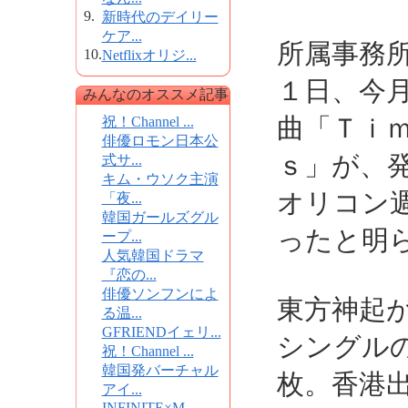
9.
新時代のデイリー
ケア...
所属事務
10.
Netflixオリジ...
１日、今
みんなのオススメ記事
曲「Ｔｉ
祝！Channel ...
俳優ロモン日本公
ｓ」が、
式サ...
キム・ウソク主演
オリコン
「夜...
韓国ガールズグル
ったと明
ープ...
人気韓国ドラマ
『恋の...
俳優ソンフンによ
東方神起
る温...
GFRIENDイェリ...
シングル
祝！Channel ...
韓国発バーチャル
枚。香港
アイ...
INFINITE×M...