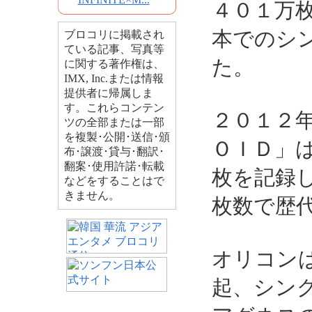
４０１万
本でのシ
ブロコリに掲載され
ている記事、写真等
た。
に関する著作権は、
IMX, Inc.または情報
提供者に帰属しま
す。これらコンテン
２０１２
ツの全部または一部
を複製･公開･送信･頒
ＯＩＤ」
布･譲渡･貸与･翻訳･
翻案･使用許諾･転載
枚を記録
などをすることはで
きません。
枚数で歴
オリコン
起、シン