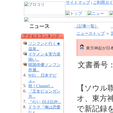
サイトマップ
|
ご利用ガイ
［記事一覧］
ニューストップ
＞
アクセスランキング
ソンフンと行く★
東方神起が日
温泉...
イケメン＆実力派
揃い...
文書番号：1
韓国俳優ソンフン
所属...
4.
WEi 、日本デビ
ュ...
5.
祝！Channel ...
【ソウル
6.
『王女ピョンガン
オ、東方
月...
7.
『(G)－DLE以外...
で新記録
8.
ドラマ『俺は恋愛
なん...