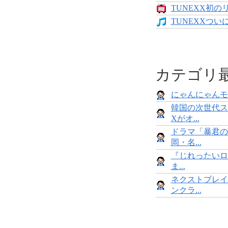
TUNEXX初の
TUNEXXついにデ
カテゴリ
にゃんにゃんモンス
韓国の次世代ス
Xがオ...
ドラマ「暴君の
岡・名...
『じれったいロ
ま...
ネクストブレイ
ンクラ...