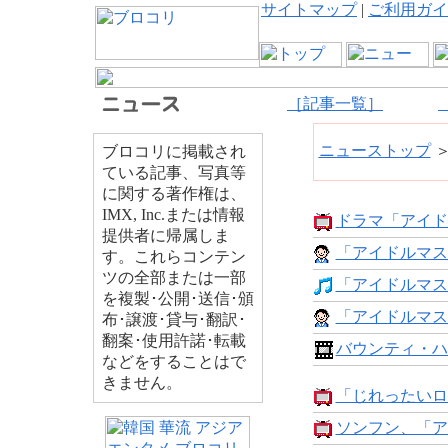
サイトマップ
|
ご利用ガイ
［記事一覧］
ニューストップ
ブロコリに掲載され
ている記事、写真等
に関する著作権は、
IMX, Inc.または情報
ドラマ「アイドル
提供者に帰属しま
「アイドルマスター
す。これらコンテン
ツの全部または一部
「アイドルマスター
を複製･公開･送信･頒
「アイドルマスタ
布･譲渡･貸与･翻訳･
翻案･使用許諾･転載
バウンティ・ハン
などをすることはで
きません。
「じれったいロ
ソンフン、「アイ