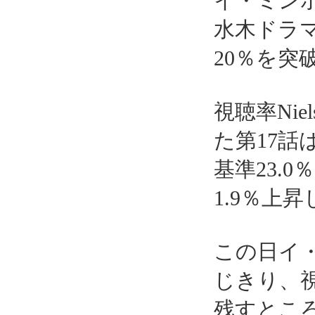
イ・ミンホ
水木ドラ
20％を突
視聴率Nie
た第17話
基準23.
1.9％上
この日イ
じきり、
残すとこ