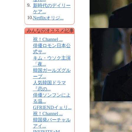
9.
新時代のデイリー
ケア...
10.
Netflixオリジ...
みんなのオススメ記事
祝！Channel ...
俳優ロモン日本公
式サ...
キム・ウソク主演
「夜...
韓国ガールズグル
ープ...
人気韓国ドラマ
『恋の...
俳優ソンフンによ
る温...
GFRIENDイェリ...
祝！Channel ...
韓国発バーチャル
アイ...
INFINITE×M...