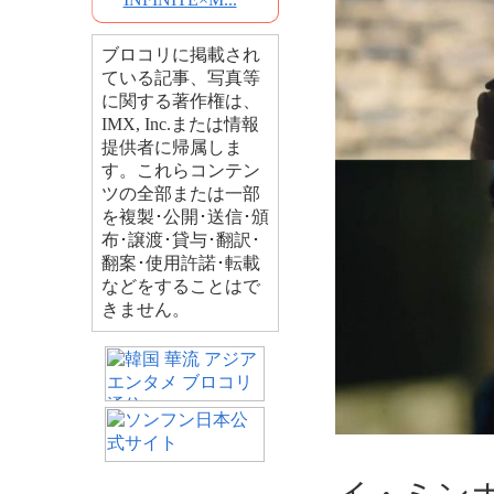
ブロコリに掲載され
ている記事、写真等
に関する著作権は、
IMX, Inc.または情報
提供者に帰属しま
す。これらコンテン
ツの全部または一部
を複製･公開･送信･頒
布･譲渡･貸与･翻訳･
翻案･使用許諾･転載
などをすることはで
きません。