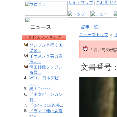
サイトマップ
|
ご利用ガイ
［記事一覧］
ニューストップ
＞
アクセスランキング
ソンフンと行く★
「青い海の伝説
温泉...
イケメン＆実力派
揃い...
文書番号：1
韓国俳優ソンフン
所属...
4.
WEi 、日本デビ
ュ...
5.
祝！Channel ...
6.
『王女ピョンガン
月...
7.
『(G)－DLE以外...
8.
ドラマ『俺は恋愛
なん...