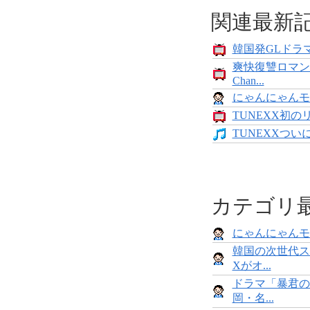
関連最新
韓国発GLドラマ
爽快復讐ロマン
Chan...
にゃんにゃんモンス
TUNEXX初の
TUNEXXついにデ
カテゴリ
にゃんにゃんモンス
韓国の次世代ス
Xがオ...
ドラマ「暴君の
岡・名...