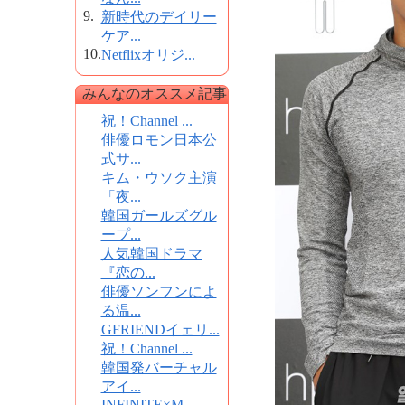
9.
新時代のデイリー
ケア...
10.
Netflixオリジ...
みんなのオススメ記事
祝！Channel ...
俳優ロモン日本公
式サ...
キム・ウソク主演
「夜...
韓国ガールズグル
ープ...
人気韓国ドラマ
『恋の...
俳優ソンフンによ
る温...
GFRIENDイェリ...
祝！Channel ...
韓国発バーチャル
アイ...
INFINITE×M...