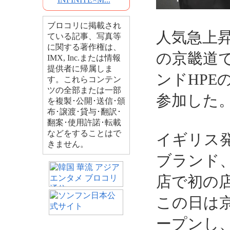
ブロコリに掲載され
人気急上
ている記事、写真等
に関する著作権は、
の京畿道
IMX, Inc.または情報
提供者に帰属しま
ンドHP
す。これらコンテン
ツの全部または一部
参加した
を複製･公開･送信･頒
布･譲渡･貸与･翻訳･
翻案･使用許諾･転載
などをすることはで
イギリス
きません。
ブランド、
店で初の
この日は
ープンし