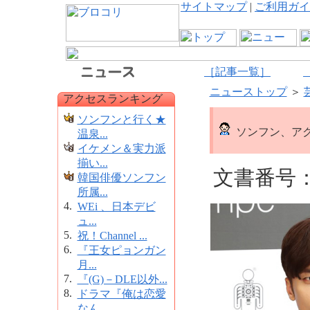
サイトマップ
|
ご利用ガイ
［記事一覧］
ニューストップ
＞
アクセスランキング
ソンフンと行く★
ソンフン、ア
温泉...
イケメン＆実力派
揃い...
文書番号：1
韓国俳優ソンフン
所属...
4.
WEi 、日本デビ
ュ...
5.
祝！Channel ...
6.
『王女ピョンガン
月...
7.
『(G)－DLE以外...
8.
ドラマ『俺は恋愛
なん...