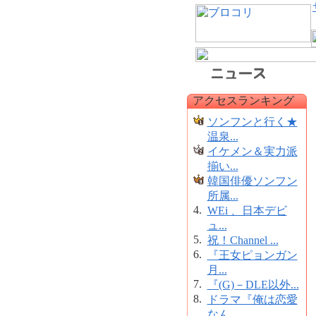
アクセスランキング
ソンフンと行く★
温泉...
イケメン＆実力派
揃い...
韓国俳優ソンフン
所属...
4.
WEi 、日本デビ
ュ...
5.
祝！Channel ...
6.
『王女ピョンガン
月...
7.
『(G)－DLE以外...
8.
ドラマ『俺は恋愛
なん...