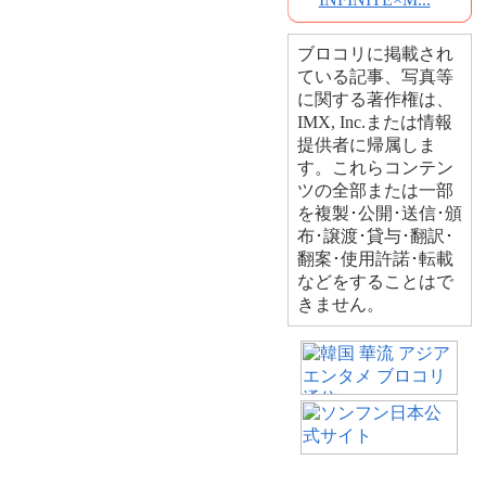
ブロコリに掲載され
ている記事、写真等
に関する著作権は、
IMX, Inc.または情報
提供者に帰属しま
す。これらコンテン
ツの全部または一部
を複製･公開･送信･頒
布･譲渡･貸与･翻訳･
翻案･使用許諾･転載
などをすることはで
きません。