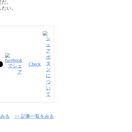
定だ。
したい。
Check
をみる
>> 記事一覧をみる