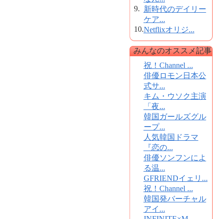
9.
新時代のデイリー
ケア...
10.
Netflixオリジ...
みんなのオススメ記事
祝！Channel ...
俳優ロモン日本公
式サ...
キム・ウソク主演
「夜...
韓国ガールズグル
ープ...
人気韓国ドラマ
『恋の...
俳優ソンフンによ
る温...
GFRIENDイェリ...
祝！Channel ...
韓国発バーチャル
アイ...
INFINITE×M...