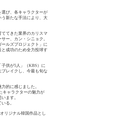
を選び、各キャラクターが
いう新たな手法により、大
育ててきた業界のカリスマ
ーサー、カン・シニョク。
ガールズプロジェクト」に
長と成功のため全力投球す
子供が5人」（KBS）に
大ブレイクし、今最も旬な
魅力的に感じました。
たキャラクターの魅力が
思います。
ている。
のオリジナル韓国作品とし