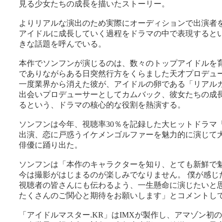
見る少女たちの成長を描いたストーリー。
よりリアルな演出のため実際にオーディションで出演者
アイドルに成長していく過程をドラマの中で表現すると
きな話題を呼んでいる。
本作でソンフンが演じるのは、数々のトップアイドルを
でありながらある日突然行方をくらました天才プロデュ
一度業界から消えた彼が、アイドルの卵である「リアル
出会いプロデューサーとしてカムバック、彼女たちの成
るという、ドラマの核心的な役割を熱演する。
ソンフンは今年、視聴率30％を記録した大ヒットドラマ「
出演、恋に戸惑うイケメンゴルファーを魅力的に演じて
俳優に踊り出た。
ソンフンは「本作のキャラクターを知り、とても新鮮で
今は撮影がはじまるのが楽しみでなりません。 僕が感じ
視聴者の皆さんにも伝わるよう、一生懸命に演じたいと
たくさんのご関心と期待をお願いします」とコメントし
「アイドルマスター.KR」はIMXが製作し、アマゾン初