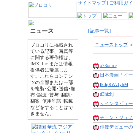
サイトマップ
|
ご利用ガイ
［記事一覧］
ニューストップ
ブロコリに掲載され
ている記事、写真等
に関する著作権は、
IMX, Inc.または情報
o73onrre
提供者に帰属しま
日本漫画「イー
す。これらコンテン
ツの全部または一部
fkdqRWzIyhM
を複製･公開･送信･頒
ti3hizhj
布･譲渡･貸与･翻訳･
翻案･使用許諾･転載
＜インタビュー
などをすることはで
きません。
チョン・ジュノ
俳優デビューの