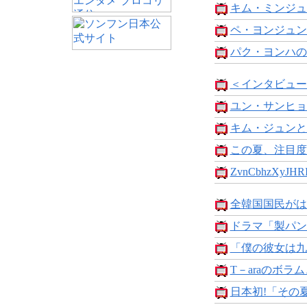
キム・ミンジュ
ペ・ヨンジュン
パク・ヨンハの
＜インタビュー
ユン・サンヒョ
キム・ジュンと
この夏、注目度No
ZvnCbhzXyJHRI
全韓国国民がは
ドラマ「製パン
「僕の彼女は九
T－araのボラム
日本初!「その夏