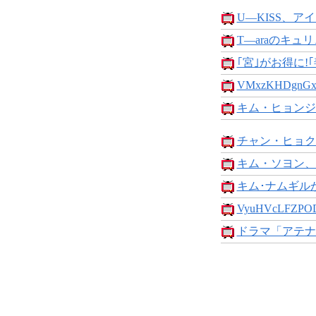
U―KISS、アイ
T―araのキュリ
｢宮｣がお得に!｢
VMxzKHDgnGx
キム・ヒョンジ
チャン・ヒョク
キム・ソヨン、
キム･ナムギルが
VyuHVcLFZPO
ドラマ「アテナ: