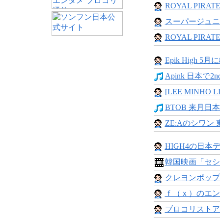
ROYAL PIRATES
スーパージュニア
ROYAL PIRAT
Epik High 5月に
Apink 日本で2n
[LEE MINHO LI
BTOB 来月日本
ZE:Aのシワン 
HIGH4の日本デ
韓国映画「セシボ
クレヨンポップ 
ｆ（ｘ）のエン
ブロコリストア