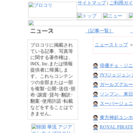
サイトマップ
|
ご利用ガイ
［記事一覧］
ニューストップ
ブロコリに掲載され
ている記事、写真等
に関する著作権は、
IMX, Inc.または情報
俳優チェ・ジニョ
提供者に帰属しま
JYJジェジュン 来
す。これらコンテン
ツの全部または一部
ガールズグループTa
を複製･公開･送信･頒
ソンフン、来日
布･譲渡･貸与･翻訳･
翻案･使用許諾･転載
スーパージュニ
などをすることはで
きません。
東方神起ユンホ 
ROYAL PIRATES