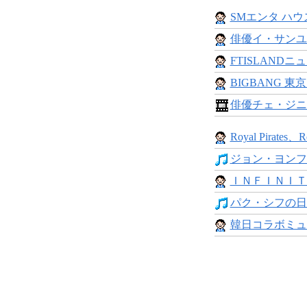
SMエンタ ハウ
俳優イ・サンユン
FTISLANDニュ
BIGBANG 東
俳優チェ・ジニョ
Royal Pirates、Ro
ジョン・ヨンファ
ＩＮＦＩＮＩＴ
パク・シフの日本
韓日コラボミュ