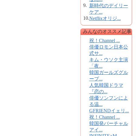
9.
新時代のデイリー
ケア...
10.
Netflixオリジ...
みんなのオススメ記事
祝！Channel ...
俳優ロモン日本公
式サ...
キム・ウソク主演
「夜...
韓国ガールズグル
ープ...
人気韓国ドラマ
『恋の...
俳優ソンフンによ
る温...
GFRIENDイェリ...
祝！Channel ...
韓国発バーチャル
アイ...
INFINITE×M...