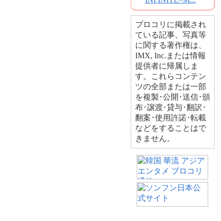
ブロコリに掲載され
ている記事、写真等
に関する著作権は、
IMX, Inc.または情報
提供者に帰属しま
す。これらコンテン
ツの全部または一部
を複製･公開･送信･頒
布･譲渡･貸与･翻訳･
翻案･使用許諾･転載
などをすることはで
きません。