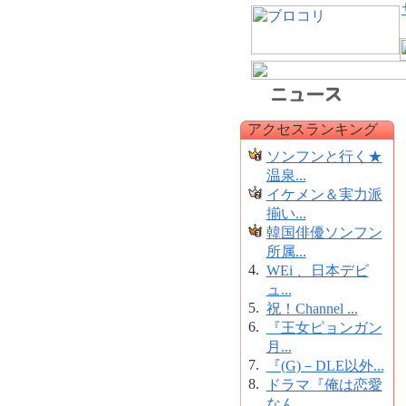
アクセスランキング
ソンフンと行く★
温泉...
イケメン＆実力派
揃い...
韓国俳優ソンフン
所属...
4.
WEi 、日本デビ
ュ...
5.
祝！Channel ...
6.
『王女ピョンガン
月...
7.
『(G)－DLE以外...
8.
ドラマ『俺は恋愛
なん...