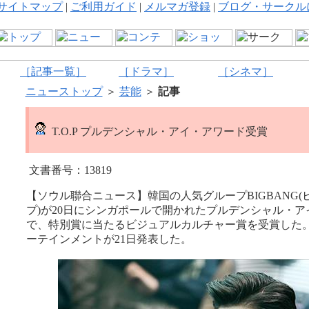
サイトマップ
|
ご利用ガイド
|
メルマガ登録
|
ブログ・サークル
［記事一覧］
［ドラマ］
［シネマ］
ニューストップ
＞
芸能
＞
記事
T.O.P プルデンシャル・アイ・アワード受賞
文書番号：13819
【ソウル聯合ニュース】韓国の人気グループBIGBANG(ビッ
プ)が20日にシンガポールで開かれたプルデンシャル・
で、特別賞に当たるビジュアルカルチャー賞を受賞した。
ーテインメントが21日発表した。