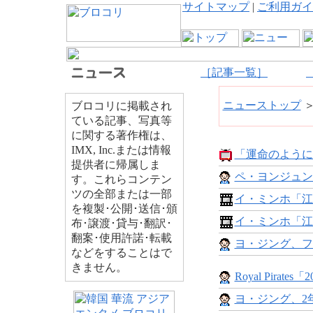
サイトマップ
|
ご利用ガイ
［記事一覧］
ニューストップ
ブロコリに掲載され
ている記事、写真等
に関する著作権は、
IMX, Inc.または情報
「運命のように
提供者に帰属しま
ペ・ヨンジュン
す。これらコンテン
ツの全部または一部
イ・ミンホ「江
を複製･公開･送信･頒
イ・ミンホ「江
布･譲渡･貸与･翻訳･
翻案･使用許諾･転載
ヨ・ジング、フ
などをすることはで
きません。
Royal Pirates「20
ヨ・ジング、2年