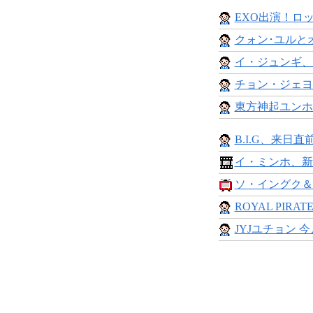
EXO出演！ロッ
クォン･ユルとオ
イ・ジュンギ、
チョン・ジェヨン
東方神起ユンホ、
B.I.G、来日直
イ・ミンホ、新
ソ・イングク＆
ROYAL PIRAT
JYJユチョン 今