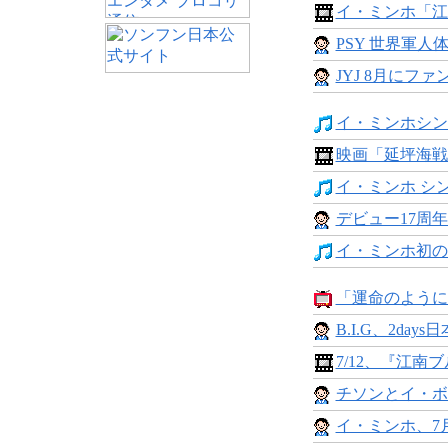
イ・ミンホ「江
PSY 世界軍人体
JYJ 8月にファ
イ・ミンホシングル
映画「延坪海戦
イ・ミンホ シング
デビュー17周年の
イ・ミンホ初の作
「運命のように君
B.I.G、2days
7/12、『江南ブ
チソンとイ・ボ
イ・ミンホ、7