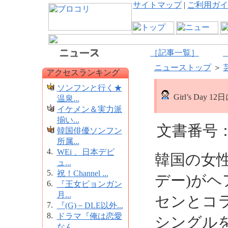
サイトマップ
|
ご利用ガイ
［記事一覧］
ニューストップ
＞
アクセスランキング
ソンフンと行く★
Girl’s Day
温泉...
イケメン＆実力派
揃い...
文書番号：1
韓国俳優ソンフン
所属...
4.
WEi 、日本デビ
韓国の女性グ
ュ...
5.
祝！Channel ...
デー)が
6.
『王女ピョンガン
月...
センとコ
7.
『(G)－DLE以外...
8.
ドラマ『俺は恋愛
シングル
なん...