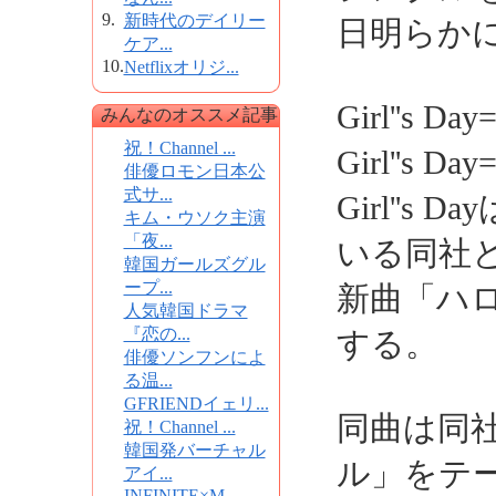
9.
新時代のデイリー
日明らか
ケア...
10.
Netflixオリジ...
Girl''s 
みんなのオススメ記事
祝！Channel ...
Girl''s 
俳優ロモン日本公
式サ...
Girl''
キム・ウソク主演
「夜...
いる同社と
韓国ガールズグル
ープ...
新曲「ハロ
人気韓国ドラマ
『恋の...
する。
俳優ソンフンによ
る温...
GFRIENDイェリ...
同曲は同
祝！Channel ...
韓国発バーチャル
ル」をテーマに
アイ...
INFINITE×M...