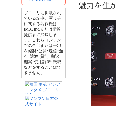
魅力を生
ブロコリに掲載され
ている記事、写真等
に関する著作権は、
IMX, Inc.または情報
提供者に帰属しま
す。これらコンテン
ツの全部または一部
を複製･公開･送信･頒
布･譲渡･貸与･翻訳･
翻案･使用許諾･転載
などをすることはで
きません。