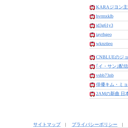
KARAジヨン主
hvrmxklb
jd3g61y3
iayrhgeo
wknztieq
CNBLUEのジョ
｢イ・サン｣配信開
vsbb73nb
俳優キム・ミョ
2AMの新曲 日
サイトマップ
|
プライバシーポリシー