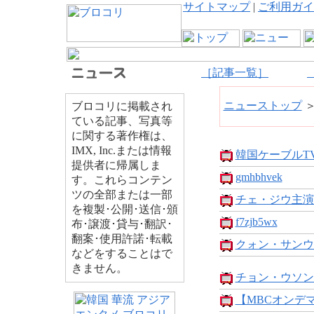
サイトマップ
|
ご利用ガイ
［記事一覧］
ニューストップ
ブロコリに掲載され
ている記事、写真等
に関する著作権は、
IMX, Inc.または情報
韓国ケーブルTV
提供者に帰属しま
gmhbhvek
す。これらコンテン
ツの全部または一部
チェ・ジウ主演
を複製･公開･送信･頒
f7zjb5wx
布･譲渡･貸与･翻訳･
翻案･使用許諾･転載
クォン・サンウ 
などをすることはで
きません。
チョン・ウソン
【MBCオンデマ