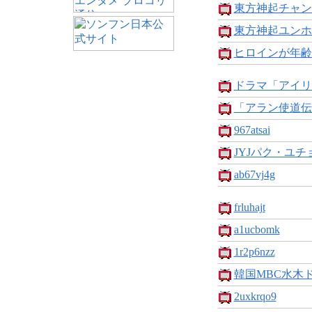
東方神起チャンミ
東方神起ユンホ 
ヒロインが年齢詐
ドラマ「アイリス
「アラン使道伝」
967atsai
JYJパク・ユチ
ab67vj4g
frluhajt
a1ucbomk
1r2p6nzz
韓国MBC水木ド
2uxkrqo9