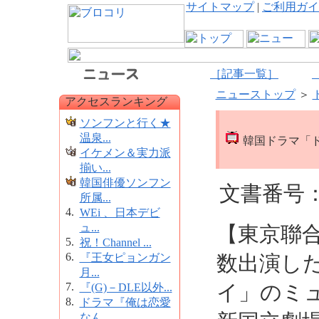
サイトマップ
|
ご利用ガイ
［記事一覧］
ニューストップ
＞
アクセスランキング
ソンフンと行く★
温泉...
韓国ドラマ「ド
イケメン＆実力派
揃い...
韓国俳優ソンフン
文書番号：1
所属...
4.
WEi 、日本デビ
ュ...
【東京聯
5.
祝！Channel ...
6.
『王女ピョンガン
数出演し
月...
7.
イ」のミュ
『(G)－DLE以外...
8.
ドラマ『俺は恋愛
なん...