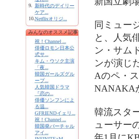
新国立劇
9.
新時代のデイリー
ケア...
10.
Netflixオリジ...
同ミュー
みんなのオススメ記事
と、人気
祝！Channel ...
ン・サム
俳優ロモン日本公
式サ...
ンが演じた
キム・ウソク主演
「夜...
Aのペ・
韓国ガールズグル
ープ...
NANAK
人気韓国ドラマ
『恋の...
俳優ソンフンによ
る温...
韓流スタ
GFRIENDイェリ...
祝！Channel ...
ューサー
韓国発バーチャル
アイ...
年1月にK
INFINITE×M...