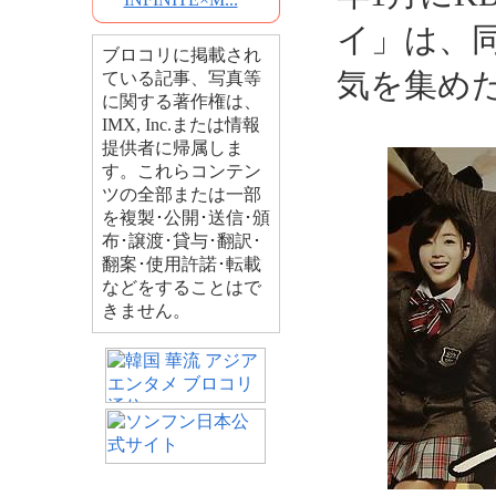
イ」は、同
ブロコリに掲載され
気を集め
ている記事、写真等
に関する著作権は、
IMX, Inc.または情報
提供者に帰属しま
す。これらコンテン
ツの全部または一部
を複製･公開･送信･頒
布･譲渡･貸与･翻訳･
翻案･使用許諾･転載
などをすることはで
きません。