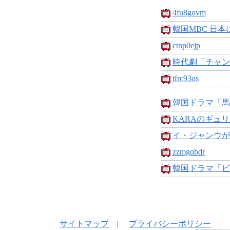
4fu8govm
韓国MBC 日本
ctnp0ejp
時代劇「チャン
tfrc93os
韓国ドラマ「馬医
KARAのギュリ
イ・ジャンウが
zzmgqbdr
韓国ドラマ「ビッ
サイトマップ
|
プライバシーポリシー