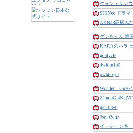
クォン・サンウ
SHINee ドラマ
AKB48高橋みな
グンちゃん 韓国
KARAのハラ 
gonfycfe
4wfdm1o0
pwhtnvyn
Wonder Girls
ZJmquGutNajViIq
gld1h3vb
3spm2qqz
イ・ジュンギ、