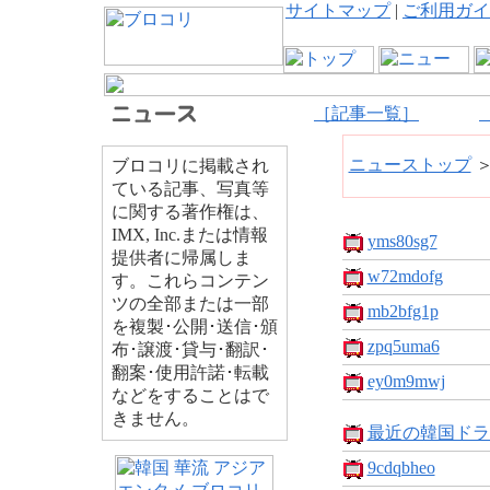
サイトマップ
|
ご利用ガイ
［記事一覧］
ニューストップ
ブロコリに掲載され
ている記事、写真等
に関する著作権は、
IMX, Inc.または情報
yms80sg7
提供者に帰属しま
w72mdofg
す。これらコンテン
ツの全部または一部
mb2bfg1p
を複製･公開･送信･頒
zpq5uma6
布･譲渡･貸与･翻訳･
翻案･使用許諾･転載
ey0m9mwj
などをすることはで
きません。
最近の韓国ドラマ
9cdqbheo