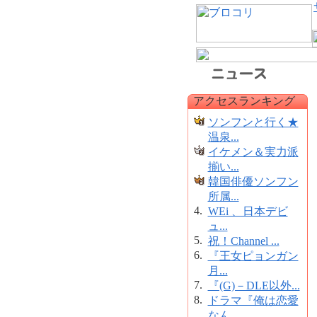
アクセスランキング
ソンフンと行く★
温泉...
イケメン＆実力派
揃い...
韓国俳優ソンフン
所属...
4.
WEi 、日本デビ
ュ...
5.
祝！Channel ...
6.
『王女ピョンガン
月...
7.
『(G)－DLE以外...
8.
ドラマ『俺は恋愛
なん...