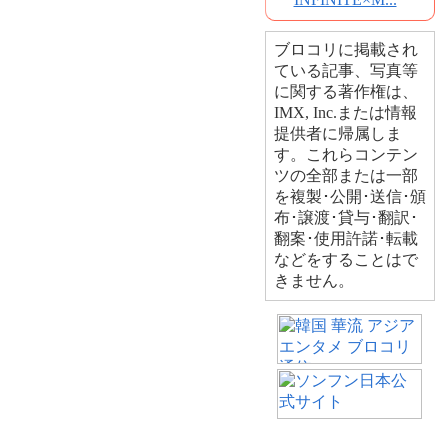
ブロコリに掲載され
ている記事、写真等
に関する著作権は、
IMX, Inc.または情報
提供者に帰属しま
す。これらコンテン
ツの全部または一部
を複製･公開･送信･頒
布･譲渡･貸与･翻訳･
翻案･使用許諾･転載
などをすることはで
きません。