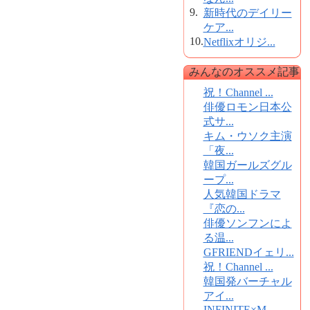
9.
新時代のデイリー
ケア...
10.
Netflixオリジ...
みんなのオススメ記事
祝！Channel ...
俳優ロモン日本公
式サ...
キム・ウソク主演
「夜...
韓国ガールズグル
ープ...
人気韓国ドラマ
『恋の...
俳優ソンフンによ
る温...
GFRIENDイェリ...
祝！Channel ...
韓国発バーチャル
アイ...
INFINITE×M...