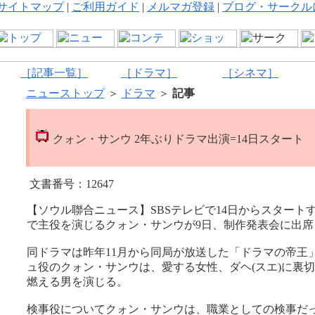
サイトマップ
|
ご利用ガイド
|
メルマガ登録
|
ブログ・サークル
［記事一覧］
［ドラマ］
［シネマ］
ニューストップ
＞
ドラマ
＞
記事
クォン・サンウ 2年ぶりドラマ出演=14日スタート
文書番号：12647
【ソウル聯合ニュース】SBSテレビで14日からスタートす
で主役を演じるクォン・サンウが9日、制作発表会に出席
同ドラマは昨年11月から同局が放送した「ドラマの帝王
ュ役のクォン・サンウは、愛する女性、ダヘ(スエ)に裏切
燃える男を演じる。
検事役についてクォン・サンウは、職業としての検事だ