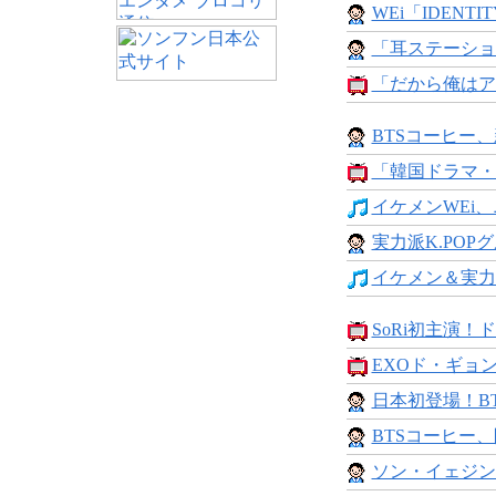
WEi「IDENTITY 
「耳ステーション
「だから俺はアン
BTSコーヒー
「韓国ドラマ・
イケメンWEi、
実力派K.POPグ
イケメン＆実力派
SoRi初主演！ド
EXOド・ギョンス
日本初登場！BT
BTSコーヒー、
ソン・イェジン