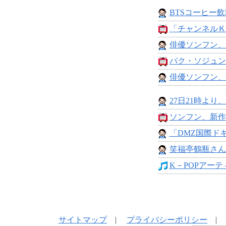
BTSコーヒー
「チャンネルＫ」が
俳優ソンフン、
パク・ソジュン主
俳優ソンフン、20
27日21時より、
ソンフン、新作
「DMZ国際ドキ
笑福亭鶴瓶さん
K－POPアーティ
サイトマップ
|
プライバシーポリシー