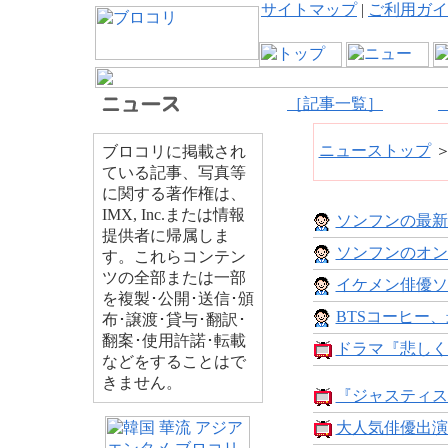
サイトマップ
|
ご利用ガイ
［記事一覧］
ニューストップ
ブロコリに掲載され
ている記事、写真等
に関する著作権は、
IMX, Inc.または情報
ソンフンの最新
提供者に帰属しま
ソンフンのオン
す。これらコンテン
ツの全部または一部
イケメン俳優ソ
を複製･公開･送信･頒
BTSコーヒー、最
布･譲渡･貸与･翻訳･
翻案･使用許諾･転載
ドラマ『悲しく
などをすることはで
きません。
『ジャスティス
大人気俳優出演