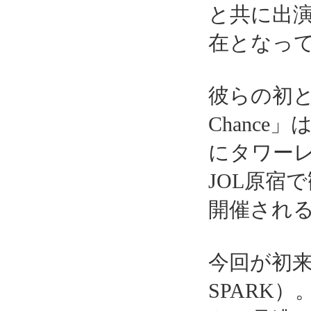
と共に出
在となっ
彼らの初と
Chance
にタワーレ
JOL原宿
開催され
今回が初来
SPARK