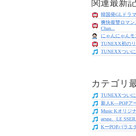
関連最新
韓国発GLドラマ「
爽快復讐ロマン
Chan...
にゃんにゃんモンス
TUNEXX初のリ
TUNEXXついにデ
カテゴリ
TUNEXXついにデ
新人K―POPア
Music Kオリジ
aespa、LE SS
KーPOPバラエテ