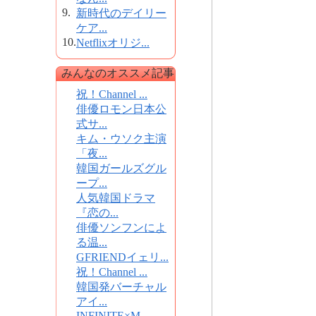
9.
新時代のデイリー
ケア...
10.
Netflixオリジ...
みんなのオススメ記事
祝！Channel ...
俳優ロモン日本公
式サ...
キム・ウソク主演
「夜...
韓国ガールズグル
ープ...
人気韓国ドラマ
『恋の...
俳優ソンフンによ
る温...
GFRIENDイェリ...
祝！Channel ...
韓国発バーチャル
アイ...
INFINITE×M...