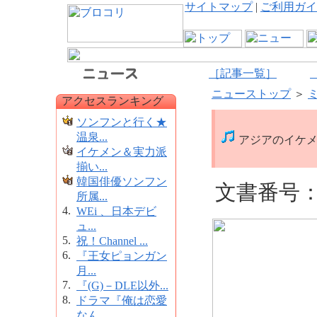
サイトマップ
|
ご利用ガイ
［記事一覧］
ニューストップ
＞
アクセスランキング
ソンフンと行く★
温泉...
アジアのイケメン
イケメン＆実力派
揃い...
韓国俳優ソンフン
文書番号：1
所属...
4.
WEi 、日本デビ
ュ...
5.
祝！Channel ...
6.
『王女ピョンガン
月...
7.
『(G)－DLE以外...
8.
ドラマ『俺は恋愛
なん...