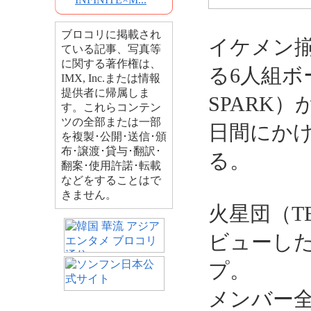
ブロコリに掲載され
イケメン
ている記事、写真等
に関する著作権は、
る6人組ボ
IMX, Inc.または情報
提供者に帰属しま
SPARK）
す。これらコンテン
ツの全部または一部
日間にか
を複製･公開･送信･頒
布･譲渡･貸与･翻訳･
る。
翻案･使用許諾･転載
などをすることはで
きません。
火星団（TE
ビューし
プ。
メンバー全