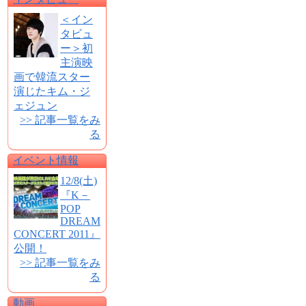
＜イン
タビュ
ー＞初
主演映
画で韓流スター
演じたキム・ジ
ェジュン
>> 記事一覧をみ
る
イベント情報
12/8(土)
『K－
POP
DREAM
CONCERT 2011』
公開！
>> 記事一覧をみ
る
動画