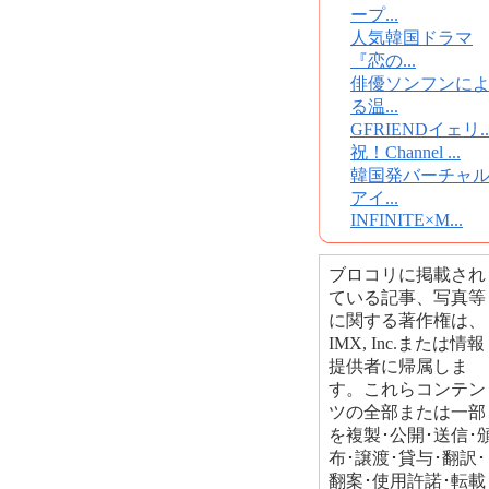
ープ...
人気韓国ドラマ
『恋の...
俳優ソンフンに
る温...
GFRIENDイェリ..
祝！Channel ...
韓国発バーチャ
アイ...
INFINITE×M...
ブロコリに掲載され
ている記事、写真等
に関する著作権は、
IMX, Inc.または情報
提供者に帰属しま
す。これらコンテン
ツの全部または一部
を複製･公開･送信･
布･譲渡･貸与･翻訳･
翻案･使用許諾･転載