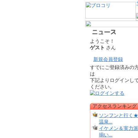
ようこそ！
ゲスト
さん
新規会員登録
すでにご登録済みの
は
下記よりログインし
ください。
アクセスランキング
ソンフンと行く
温泉...
イケメン＆実力
揃い...