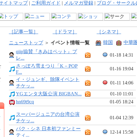
サイトマップ
|
ご利用ガイド
|
メルマガ登録
|
ブログ・サークル
［記事一覧］
［ドラマ］
［シネマ］
韓国
中華
ニューストップ
＞
イベント情報一覧
qiip協賛『きみはペット』プ
01-18 14:31
レ...
さっぽろ雪まつり「K－POP
方
01-16 19:04
F...
イ・ジュンギ、除隊イベント
て
01-11 14:06
チケッ...
YGエンタ大阪公演 BIGBAN...
01-10 11:01
hn69t9cq
01-05 18:24
スーパージュニアの台湾公演
★
01-04 12:39
チケッ...
派
パク・シネ 日本初ファンミー
12-14 15:58
ティ...