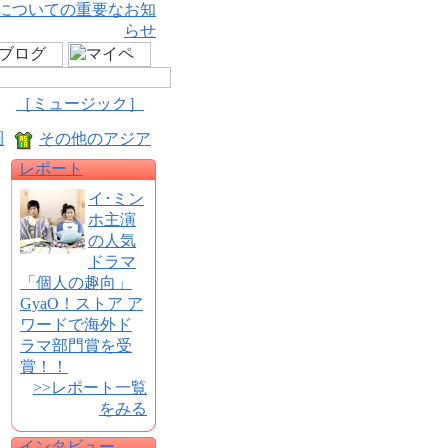
についての重要なお知
らせ
［ミュージック］
圏
その他のアジア
レポート
イ･ミン
ホ主演
の人気
ドラマ
「個人の趣向」
GyaO！ストア ア
ワードで海外ド
ラマ部門賞を受
賞！！
>>レポート一覧
をみる
インタビュー