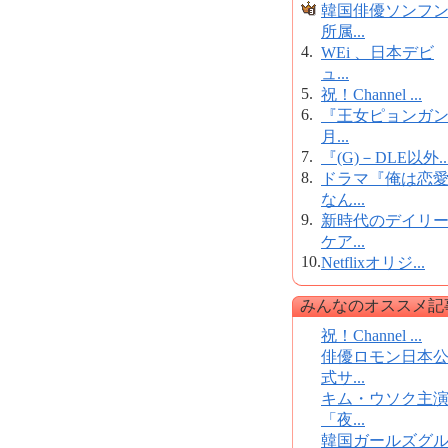
韓国俳優ソンフ
所属...
4.
WEi 、日本デビ
ュ...
5.
祝！Channel ...
6.
『王女ピョンガ
月...
7.
『(G)－DLE以外..
8.
ドラマ『俺は恋
なん...
9.
新時代のデイリ
ケア...
10.
Netflixオリジ...
みんなのオススメ記
祝！Channel ...
俳優ロモン日本
式サ...
キム・ウソク主
「夜...
韓国ガールズグ