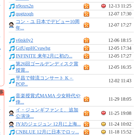
ン
n9oxrs2n
12-13 11:25
qugtzoqh
12-07 17:30
コン・ユ 日本でデビュー10周
12-07 17:27
年...
ン
v6tsk0y2
12-06 18:15
.
GifUgpHCvawhg
12-05 17:34
愛
INFINITE 来年2月に初の...
12-05 17:27
第26回ゴールデンディスク賞
ー
12-05 16:35
授賞...
平昌で韓流コンサート K－
12-02 11:43
POP...
事
音楽授賞式MAMA 少女時代や
11-29 18:05
倖...
公
イ・ジュンギファンミ、追加
11-25 19:08
公演決...
演
JYJのジェジュン 12月に上海...
11-24 10:02
CNBLUE 12月に日本でロッ...
11-18 15:52
ル