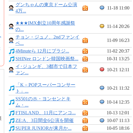
グンちゃんの東京ドーム公演
11-18 11:00
4万...
よ
★★★IMX創立10周年感謝祭
11-14 20:26
の...
.
チョン・ジュノ、2ndファンイ
11-09 16:23
ベ...
ル
4Minuteら 12月にブラジ...
11-02 20:37
SHINee ロンドン韓国映画祭...
10-31 13:25
イ･ジュンギ、3都市で日本フ
10-21 12:11
ァン...
「K－POPスーパーコンサー
10-21 11:32
ト」...
SS501のホ・ヨンセンとキ
10-14 12:35
ム・...
FTISLAND、11月にアンコ...
10-13 12:01
頒
ZE:A、3日間全6公演を開催
10-07 11:13
SUPER JUNIORが来月か...
10-05 18:16