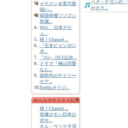
ペク・チヨンの「
イケメン＆実力派
がカラ...
揃い...
韓国俳優ソンフン
所属...
4.
WEi 、日本デビ
ュ...
5.
祝！Channel ...
6.
『王女ピョンガン
月...
7.
『(G)－DLE以外...
8.
ドラマ『俺は恋愛
なん...
9.
新時代のデイリー
ケア...
10.
Netflixオリジ...
みんなのオススメ記事
祝！Channel ...
俳優ロモン日本公
式サ...
キム・ウソク主演