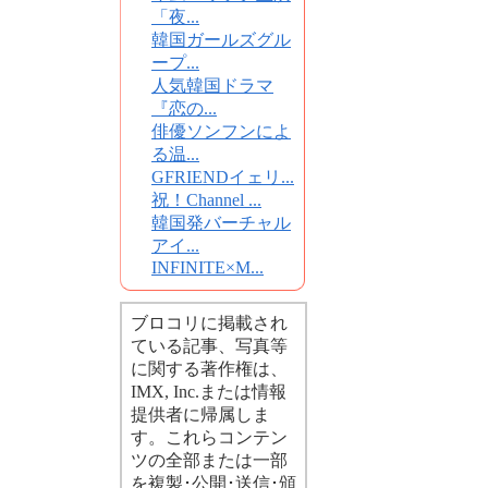
「夜...
韓国ガールズグル
ープ...
人気韓国ドラマ
『恋の...
俳優ソンフンによ
る温...
GFRIENDイェリ...
祝！Channel ...
韓国発バーチャル
アイ...
INFINITE×M...
ブロコリに掲載され
ている記事、写真等
に関する著作権は、
IMX, Inc.または情報
提供者に帰属しま
す。これらコンテン
ツの全部または一部
を複製･公開･送信･頒