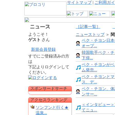
サイトマップ
|
ご利用ガイ
［記事一覧］
ようこそ！
ニューストップ
＞
関
ゲスト
さん
ペク・チヨン日本
オープ...
新規会員登録
韓国歌手ペク・チ
すでにご登録済みの方
下俳...
は
ペク・チヨンがベ
下記よりログインして
ム発売...
ください。
ペク・チヨンとマ
ス、デ...
スポンサードサーチ
ペク・チヨン、体
ンサー...
アクセスランキング
＜インタビュー＞
ソンフンと行く★
てニュ...
温泉...