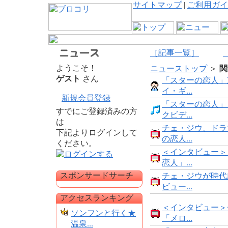
サイトマップ
|
ご利用ガイ
［記事一覧］
ようこそ！
ニューストップ
＞
関
ゲスト
さん
「スターの恋人」
イ・ギ...
新規会員登録
「スターの恋人」
すでにご登録済みの方
クビデ...
は
チェ・ジウ、ドラ
下記よりログインして
の恋人...
ください。
＜インタビュー＞
恋人」...
スポンサードサーチ
チェ・ジウが時代
ビュー...
アクセスランキング
＜インタビュー＞
ソンフンと行く★
「メロ...
温泉...