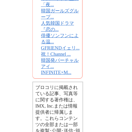
「夜...
韓国ガールズグル
ープ...
人気韓国ドラマ
『恋の...
俳優ソンフンによ
る温...
GFRIENDイェリ...
祝！Channel ...
韓国発バーチャル
アイ...
INFINITE×M...
ブロコリに掲載され
ている記事、写真等
に関する著作権は、
IMX, Inc.または情報
提供者に帰属しま
す。これらコンテン
ツの全部または一部
を複製･公開･送信･頒