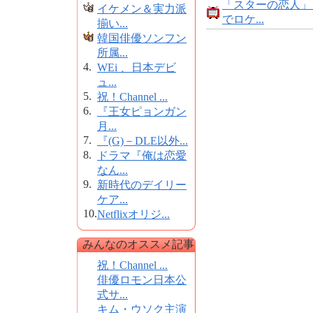
「スターの恋人」
イケメン＆実力派
でロケ...
揃い...
韓国俳優ソンフン
所属...
4.
WEi 、日本デビ
ュ...
5.
祝！Channel ...
6.
『王女ピョンガン
月...
7.
『(G)－DLE以外...
8.
ドラマ『俺は恋愛
なん...
9.
新時代のデイリー
ケア...
10.
Netflixオリジ...
みんなのオススメ記事
祝！Channel ...
俳優ロモン日本公
式サ...
キム・ウソク主演