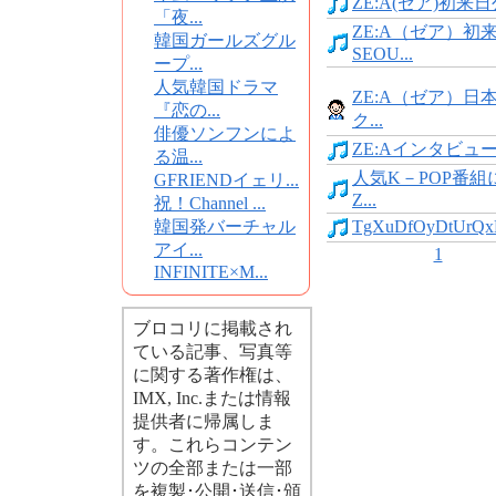
ZE:A(ゼア)初来日
「夜...
ZE:A（ゼア）初
韓国ガールズグル
SEOU...
ープ...
人気韓国ドラマ
ZE:A（ゼア）日
『恋の...
ク...
俳優ソンフンによ
ZE:Aインタビュ
る温...
人気K－POP番組
GFRIENDイェリ...
Z...
祝！Channel ...
韓国発バーチャル
TgXuDfOyDtUrQxH
アイ...
1
INFINITE×M...
ブロコリに掲載され
ている記事、写真等
に関する著作権は、
IMX, Inc.または情報
提供者に帰属しま
す。これらコンテン
ツの全部または一部
を複製･公開･送信･頒