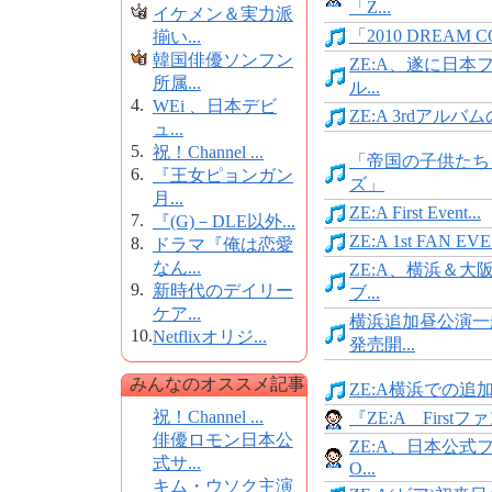
「Z...
イケメン＆実力派
「2010 DREAM CO
揃い...
韓国俳優ソンフン
ZE:A、遂に日本
所属...
ル...
4.
WEi 、日本デビ
ZE:A 3rdアルバム
ュ...
5.
祝！Channel ...
「帝国の子供たち
6.
『王女ピョンガン
ズ」
月...
ZE:A First Event...
7.
『(G)－DLE以外...
ZE:A 1st FAN EVE.
8.
ドラマ『俺は恋愛
なん...
ZE:A、横浜＆大
9.
新時代のデイリー
ブ...
ケア...
横浜追加昼公演一
10.
Netflixオリジ...
発売開...
みんなのオススメ記事
ZE:A横浜での追
祝！Channel ...
『ZE:A Firstファ
俳優ロモン日本公
ZE:A、日本公式
式サ...
O...
キム・ウソク主演