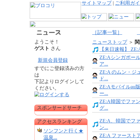
サイトマップ
|
ご利用ガイ
［記事一覧］
ようこそ！
ニューストップ
＞
関
ゲスト
さん
【来日速報】 ZE:A
ZE:Aシンガポー
新規会員登録
ア...
すでにご登録済みの方
ZE:A のムン・
は
ド...
下記よりログインして
ZE:Aモバイルau
ください。
ー...
ZE:A韓国でファ
スポンサードサーチ
グ...
ZE:A、韓国でフ
アクセスランキング
ン...
ソンフンと行く★
ZE:A ファース
温泉...