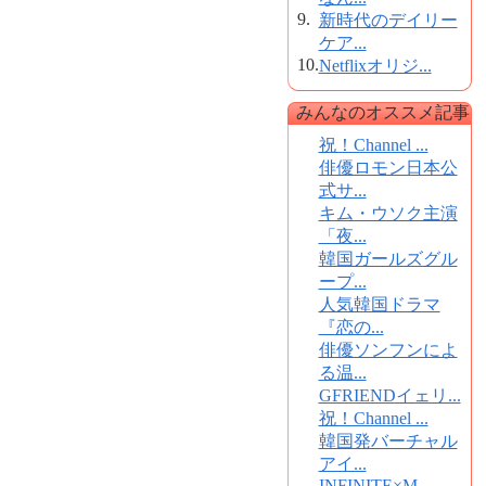
9.
新時代のデイリー
ケア...
10.
Netflixオリジ...
みんなのオススメ記事
祝！Channel ...
俳優ロモン日本公
式サ...
キム・ウソク主演
「夜...
韓国ガールズグル
ープ...
人気韓国ドラマ
『恋の...
俳優ソンフンによ
る温...
GFRIENDイェリ...
祝！Channel ...
韓国発バーチャル
アイ...
INFINITE×M...