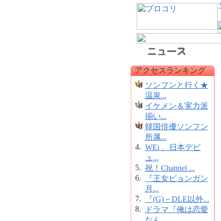
アクセスランキング
ソンフンと行く★
温泉...
イケメン＆実力派
揃い...
韓国俳優ソンフン
所属...
4.
WEi 、日本デビ
ュ...
5.
祝！Channel ...
6.
『王女ピョンガン
月...
7.
『(G)－DLE以外...
8.
ドラマ『俺は恋愛
なん...