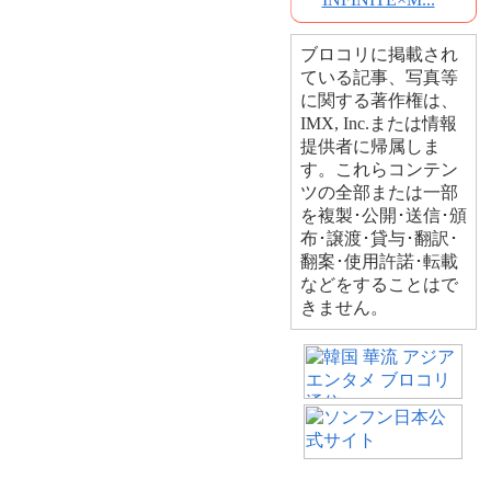
ブロコリに掲載され
ている記事、写真等
に関する著作権は、
IMX, Inc.または情報
提供者に帰属しま
す。これらコンテン
ツの全部または一部
を複製･公開･送信･頒
布･譲渡･貸与･翻訳･
翻案･使用許諾･転載
などをすることはで
きません。