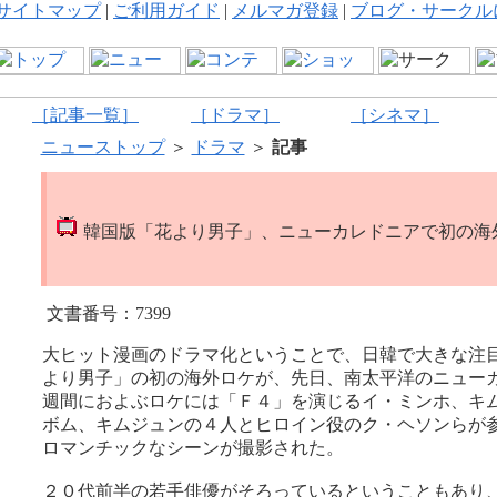
サイトマップ
|
ご利用ガイド
|
メルマガ登録
|
ブログ・サークル
［記事一覧］
［ドラマ］
［シネマ］
ニューストップ
＞
ドラマ
＞
記事
韓国版「花より男子」、ニューカレドニアで初の海
文書番号：7399
大ヒット漫画のドラマ化ということで、日韓で大きな注
より男子」の初の海外ロケが、先日、南太平洋のニュー
週間におよぶロケには「Ｆ４」を演じるイ・ミンホ、キ
ボム、キムジュンの４人とヒロイン役のク・ヘソンらが
ロマンチックなシーンが撮影された。
２０代前半の若手俳優がそろっているということもあり