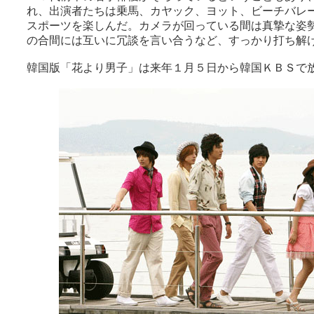
れ、出演者たちは乗馬、カヤック、ヨット、ビーチバレ
スポーツを楽しんだ。カメラが回っている間は真摯な姿
の合間には互いに冗談を言い合うなど、すっかり打ち解
韓国版「花より男子」は来年１月５日から韓国ＫＢＳで