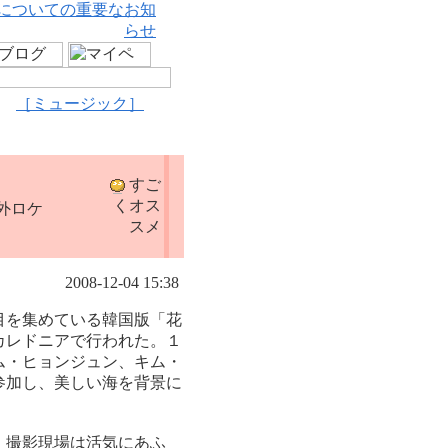
についての重要なお知
らせ
［ミュージック］
すご
くオス
外ロケ
スメ
2008-12-04 15:38
目を集めている韓国版「花
カレドニアで行われた。１
ム・ヒョンジュン、キム・
参加し、美しい海を背景に
、撮影現場は活気にあふ