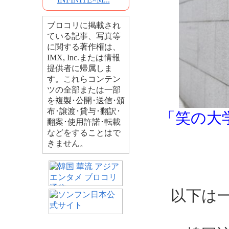
ブロコリに掲載され
ている記事、写真等
に関する著作権は、
IMX, Inc.または情報
提供者に帰属しま
す。これらコンテン
ツの全部または一部
を複製･公開･送信･頒
布･譲渡･貸与･翻訳･
「笑の大
翻案･使用許諾･転載
などをすることはで
きません。
以下は一