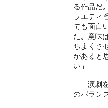
る作品だ
ラエティ
ても面白
た。意味
ちよくさ
があると
い」
――演劇
のバラン