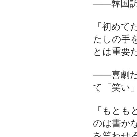
――韓国
「初めて
たしの手
とは重要
――喜劇
て「笑い
「もとも
のは書か
を笑わせ