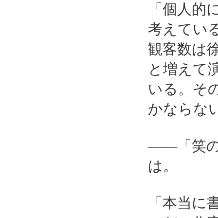
「個人的
考えてい
観客数は
と増えて
いる。そ
かならな
――「笑
は。
「本当に