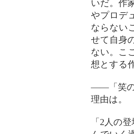
いだ。作
やプロデ
ならない
せて自身
ない。こ
想とする
――「笑
理由は。
「2人の