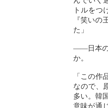
んでいく
トルをつけ
『笑いの
た」
――日本
か。
「この作
なので、
多い。韓
意味が通