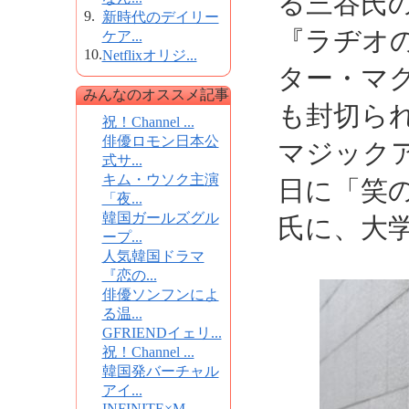
る三谷氏
9.
新時代のデイリー
『ラヂオ
ケア...
10.
Netflixオリジ...
ター・マ
みんなのオススメ記事
も封切ら
祝！Channel ...
俳優ロモン日本公
マジック
式サ...
キム・ウソク主演
日に「笑
「夜...
韓国ガールズグル
氏に、大
ープ...
人気韓国ドラマ
『恋の...
俳優ソンフンによ
る温...
GFRIENDイェリ...
祝！Channel ...
韓国発バーチャル
アイ...
INFINITE×M...