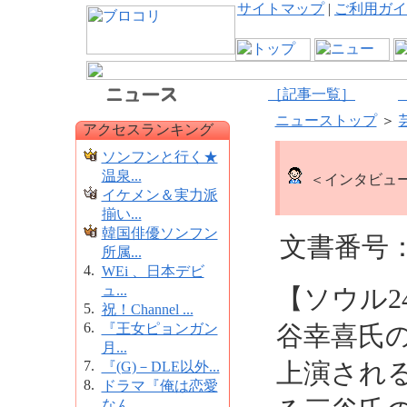
サイトマップ
|
ご利用ガイ
［記事一覧］
ニューストップ
＞
アクセスランキング
ソンフンと行く★
温泉...
＜インタビュ
イケメン＆実力派
揃い...
韓国俳優ソンフン
文書番号：7
所属...
4.
WEi 、日本デビ
ュ...
【ソウル2
5.
祝！Channel ...
6.
『王女ピョンガン
谷幸喜氏
月...
7.
上演され
『(G)－DLE以外...
8.
ドラマ『俺は恋愛
なん...