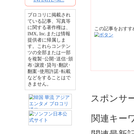
ブロコリに掲載され
ている記事、写真等
に関する著作権は、
この記事をおす
IMX, Inc.または情報
提供者に帰属しま
す。これらコンテン
ツの全部または一部
を複製･公開･送信･頒
布･譲渡･貸与･翻訳･
翻案･使用許諾･転載
などをすることはで
きません。
スポンサ
関連キーワ