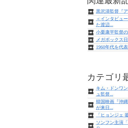
関連最新
黒沢清監督『ア
＜インタビュー
た渡辺...
小栗康平監督の
メガボックス日
1960年代を
カテゴリ
キム・ドンワン
ュ監督...
韓国映画『沖縄
が来日...
「ヒョンジェ 
ソンフン主演「