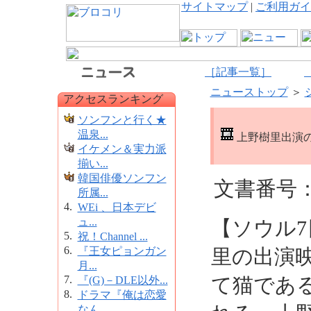
サイトマップ
|
ご利用ガイ
［記事一覧］
ニューストップ
＞
アクセスランキング
ソンフンと行く★
温泉...
上野樹里出演の
イケメン＆実力派
揃い...
韓国俳優ソンフン
文書番号：6
所属...
4.
WEi 、日本デビ
ュ...
【ソウル
5.
祝！Channel ...
6.
『王女ピョンガン
里の出演
月...
7.
て猫であ
『(G)－DLE以外...
8.
ドラマ『俺は恋愛
なん...