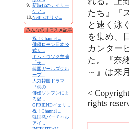
れる。上
9.
新時代のデイリー
たち』『
ケア...
10.
Netflixオリジ...
と速く泳
みんなのオススメ記事
を集め、
祝！Channel ...
俳優ロモン日本公
カンター
式サ...
キム・ウソク主演
た。『奈緒
「夜...
韓国ガールズグル
～』は来月
ープ...
人気韓国ドラマ
『恋の...
< Copyrig
俳優ソンフンによ
る温...
rights reser
GFRIENDイェリ...
祝！Channel ...
韓国発バーチャル
アイ...
INFINITE×M...