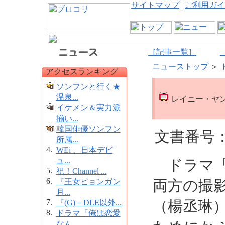
サイトマップ
|
ご利用ガイ
［記事一覧］
ニューストップ
＞
アクセスランキング
ソンフンと行く★
温泉...
レイニー・ヤ
イケメン＆実力派
揃い...
韓国俳優ソンフン
文書番号：6
所属...
4.
WEi 、日本デビ
ュ...
ドラマ「
5.
祝！Channel ...
6.
『王女ピョンガン
両方の撮
月...
7.
（楊丞琳
『(G)－DLE以外...
8.
ドラマ『俺は恋愛
なん...