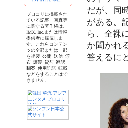
だが、同
ブロコリに掲載され
がある。
ている記事、写真等
に関する著作権は、
ら、全裸
IMX, Inc.または情報
提供者に帰属しま
か聞かれ
す。これらコンテン
ツの全部または一部
答えるに
を複製･公開･送信･頒
布･譲渡･貸与･翻訳･
翻案･使用許諾･転載
などをすることはで
きません。