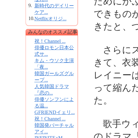
ためにか
9.
新時代のデイリー
できもの
ケア...
10.
Netflixオリジ...
きたと、
みんなのオススメ記事
祝！Channel ...
さらにス
俳優ロモン日本公
式サ...
きて、衣
キム・ウソク主演
「夜...
レイニー
韓国ガールズグル
ープ...
って縮ん
人気韓国ドラマ
『恋の...
た。
俳優ソンフンによ
る温...
GFRIENDイェリ...
祝！Channel ...
歌手ウィ
韓国発バーチャル
アイ...
のドラマ「
INFINITE×M...