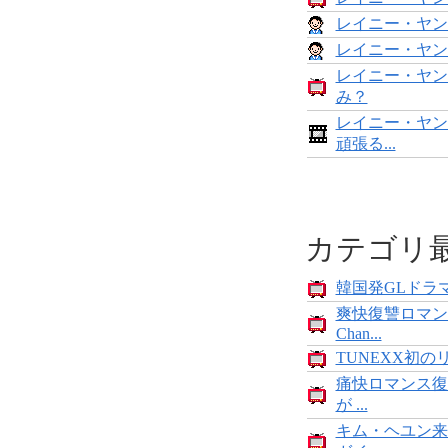
レイニー・ヤン
レイニー・ヤン
レイニー・ヤン
み？
レイニー・ヤン
頑張る...
カテゴリ
韓国発GLドラマ
爽快復讐ロマン
Chan...
TUNEXX初の
痛快ロマンス復
が ...
キム・ヘユン来