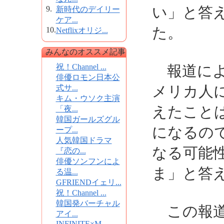
い」と答
9.
新時代のデイリー
ケア...
た。
10.
Netflixオリジ...
みんなのオススメ記事
祝！Channel ...
報道によ
俳優ロモン日本公
メリカ人
式サ...
キム・ウソク主演
えたこと
「夜...
韓国ガールズグル
になるの
ープ...
人気韓国ドラマ
なる可能
『恋の...
俳優ソンフンによ
ま」と答
る温...
GFRIENDイェリ...
祝！Channel ...
韓国発バーチャル
この報道
アイ...
INFINITE×M...