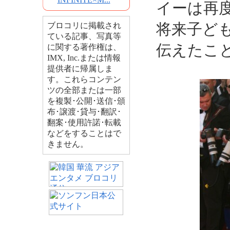
イーは再度
将来子ど
ブロコリに掲載され
ている記事、写真等
伝えたこ
に関する著作権は、
IMX, Inc.または情報
提供者に帰属しま
す。これらコンテン
ツの全部または一部
を複製･公開･送信･頒
布･譲渡･貸与･翻訳･
翻案･使用許諾･転載
などをすることはで
きません。