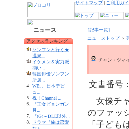
サイトマップ
|
ご利用ガイ
［記事一覧］
ニューストップ
＞
アクセスランキング
ソンフンと行く★
温泉...
チャン・ツィ
イケメン＆実力派
揃い...
韓国俳優ソンフン
所属...
文書番号：6
4.
WEi 、日本デビ
ュ...
5.
祝！Channel ...
女優チャ
6.
『王女ピョンガン
月...
のファッ
7.
『(G)－DLE以外...
8.
「子ども
ドラマ『俺は恋愛
なん...