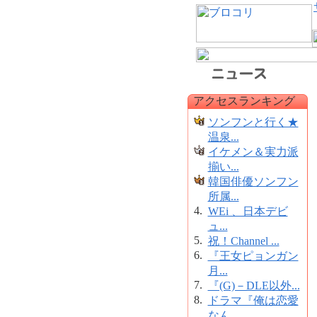
アクセスランキング
ソンフンと行く★
温泉...
イケメン＆実力派
揃い...
韓国俳優ソンフン
所属...
4.
WEi 、日本デビ
ュ...
5.
祝！Channel ...
6.
『王女ピョンガン
月...
7.
『(G)－DLE以外...
8.
ドラマ『俺は恋愛
なん...