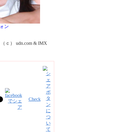
ォン
ｃ） udn.com & IMX
Check