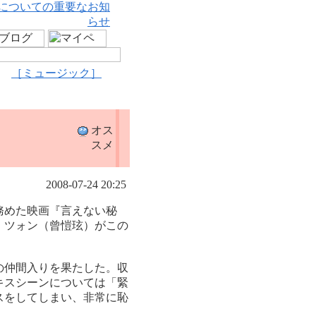
についての重要なお知
らせ
［ミュージック］
オス
スメ
2008-07-24 20:25
務めた映画『言えない秘
・ツォン（曾愷玹）がこの
の仲間入りを果たした。収
キスシーンについては「緊
スをしてしまい、非常に恥