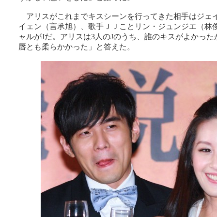
アリスがこれまでキスシーンを行ってきた相手はジェイ
イェン（言承旭）、歌手ＪＪことリン・ジュンジエ（林俊
ャルがJだ。アリスは3人のJのうち、誰のキスがよかった
唇とも柔らかかった」と答えた。