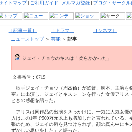
サイトマップ
|
ご利用ガイド
|
メルマガ登録
|
ブログ・サークル
［記事一覧］
［ドラマ］
［シネマ］
ニューストップ
＞
芸能
＞
記事
ジェイ・チョウのキスは「柔らかかった」
文書番号：6715
歌手ジェイ・チョウ（周杰倫）が監督、脚本、主演を
密』に出演し、ジェイとキスシーンを行った女優アリス
ときの感想を語った。
アリスは同作品の出演をきっかけに、一気に人気女優
入はこの1年で500万元以上も増加したと言われている。
張のため、ジェイの唇を見つけられず、顔の真ん中にキ
ずかしい思いをした」と語った。