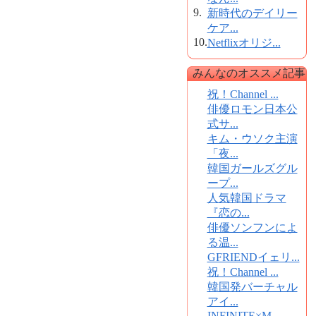
9.
新時代のデイリー
ケア...
10.
Netflixオリジ...
みんなのオススメ記事
祝！Channel ...
俳優ロモン日本公
式サ...
キム・ウソク主演
「夜...
韓国ガールズグル
ープ...
人気韓国ドラマ
『恋の...
俳優ソンフンによ
る温...
GFRIENDイェリ...
祝！Channel ...
韓国発バーチャル
アイ...
INFINITE×M...