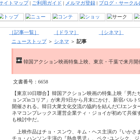
サイトマップ
|
ご利用ガイド
|
メルマガ登録
|
ブログ・サークル
［記事一覧］
［ドラマ］
［シネマ］
ニューストップ
＞
シネマ
＞
記事
韓国アクション映画特集上映、東京・千葉で来月開
文書番号：6658
【東京10日聯合】韓国アクション映画の特集上映「男た
ョンズinコリア」が来月9日から月末にかけ、新宿バルト
開催される。韓日大衆文化交流の協約を結んだCJエンタ
ネマコンプレックス運営企業ティ・ジョイが初めて共催
も検討中だ。
上映作品はチョ・スンウ、キム・ヘス主演の『いかさま
チョ・ハンソン主演の『熱血男児』、ペク･ユンシク、ジ