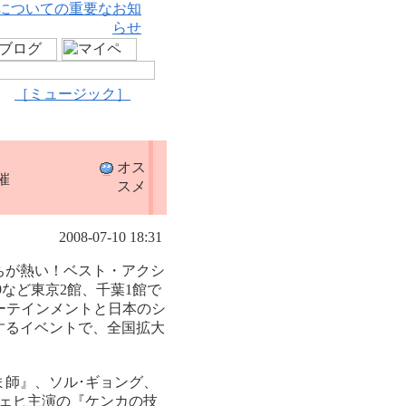
についての重要なお知
らせ
［ミュージック］
オス
催
スメ
2008-07-10 18:31
ちが熱い！ベスト・アクシ
9など東京2館、千葉1館で
ーテインメントと日本のシ
するイベントで、全国拡大
師』、ソル･ギョング、
ェヒ主演の『ケンカの技