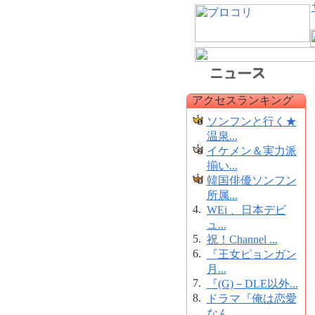
アクセスランキング
ソンフンと行く★
温泉...
イケメン＆実力派
揃い...
韓国俳優ソンフン
所属...
4.
WEi 、日本デビ
ュ...
5.
祝！Channel ...
6.
『王女ピョンガン
月...
7.
『(G)－DLE以外...
8.
ドラマ『俺は恋愛
なん...