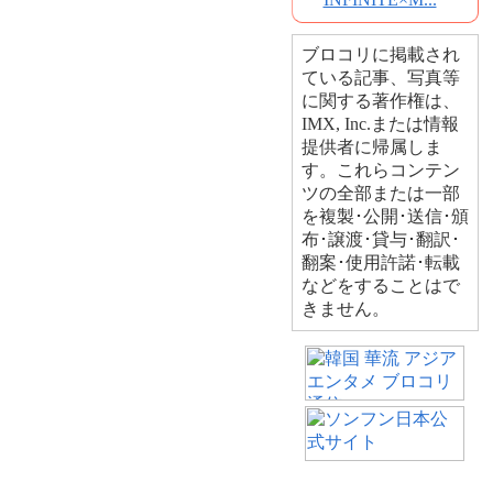
ブロコリに掲載され
ている記事、写真等
に関する著作権は、
IMX, Inc.または情報
提供者に帰属しま
す。これらコンテン
ツの全部または一部
を複製･公開･送信･頒
布･譲渡･貸与･翻訳･
翻案･使用許諾･転載
などをすることはで
きません。