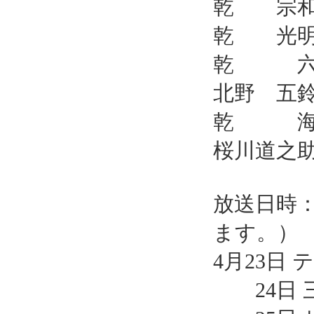
乾 宗和
乾 光明･
乾 六･
北野 五鈴
乾 海･
桜川道之助
放送日時
ます。）
4月23日 
24日 三