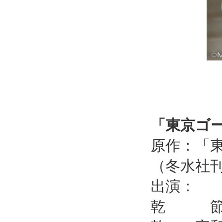
「東京ゴ
原作：「
（冬水社
出演：
乾 節