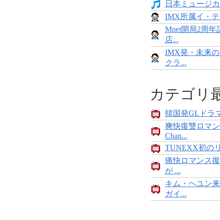
日本ミュージカ
IMX所属イ・
Mnet開局2
店...
IMX発・未来
クラ...
カテゴリ
韓国発GLドラマ
爽快復讐ロマン
Chan...
TUNEXX初の
痛快ロマンス復
が ...
キム・ヘユン来
ガイ...