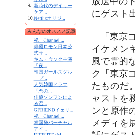
放送中の
9.
新時代のデイリー
にゲスト
ケア...
10.
Netflixオリジ...
みんなのオススメ記事
「東京ゴ
祝！Channel ...
イケメン
俳優ロモン日本公
式サ...
風で霊的
キム・ウソク主演
「夜...
ク「東京
韓国ガールズグル
ープ...
たものだ
人気韓国ドラマ
『恋の...
ャストを
俳優ソンフンによ
る温...
ンと原作
GFRIENDイェリ...
祝！Channel ...
メディを
韓国発バーチャル
アイ...
INFINITE×M...