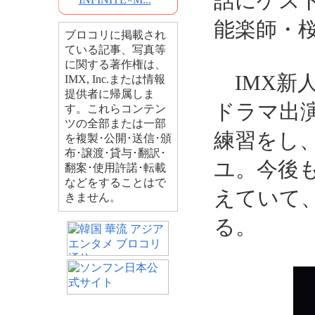
話にゲス
能楽師・
ブロコリに掲載され
ている記事、写真等
に関する著作権は、
IMX新
IMX, Inc.または情報
提供者に帰属しま
ドラマ出
す。これらコンテン
ツの全部または一部
練習をし
を複製･公開･送信･頒
布･譲渡･貸与･翻訳･
ユ。今後
翻案･使用許諾･転載
などをすることはで
えていて
きません。
る。