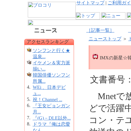
サイトマップ
|
ご利用ガイ
［記事一覧］
ニューストップ
＞
アクセスランキング
ソンフンと行く★
温泉...
IMXの新星☆
イケメン＆実力派
揃い...
韓国俳優ソンフン
文書番号：6
所属...
4.
WEi 、日本デビ
ュ...
Mnetで放
5.
祝！Channel ...
6.
『王女ピョンガン
どで活躍
月...
7.
コン・テ
『(G)－DLE以外...
8.
ドラマ『俺は恋愛
なん...