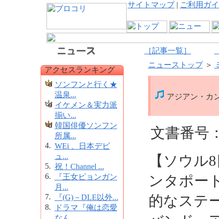
サイトマップ
|
ご利用ガイ
［記事一覧］
ニューストップ
＞
アクセスランキング
ソンフンと行く★
温泉...
アジアン・カ
イケメン＆実力派
揃い...
韓国俳優ソンフン
文書番号：5
所属...
4.
WEi 、日本デビ
ュ...
【ソウル
5.
祝！Channel ...
6.
『王女ピョンガン
ンタポー
月...
7.
的なステ
『(G)－DLE以外...
8.
ドラマ『俺は恋愛
なん...