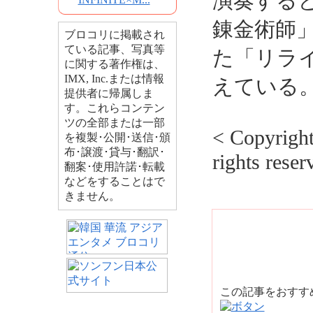
演奏する
錬金術師
ブロコリに掲載され
ている記事、写真等
た「リラ
に関する著作権は、
IMX, Inc.または情報
えている
提供者に帰属しま
す。これらコンテン
ツの全部または一部
< Copyrig
を複製･公開･送信･頒
布･譲渡･貸与･翻訳･
rights reser
翻案･使用許諾･転載
などをすることはで
きません。
この記事をおす