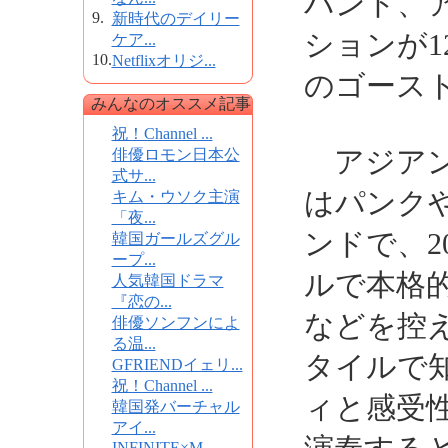
バンド、
9.
新時代のデイリー
ションが1
ケア...
10.
Netflixオリジ...
のゴース
みんなのオススメ記事
祝！Channel ...
アジアン
俳優ロモン日本公
式サ...
はパンク
キム・ウソク主演
「夜...
ンドで、2
韓国ガールズグル
ープ...
ルで本格
人気韓国ドラマ
『恋の...
などを控
俳優ソンフンによ
る温...
タイルで
GFRIENDイェリ...
祝！Channel ...
ィと感受
韓国発バーチャル
アイ...
INFINITE×M...