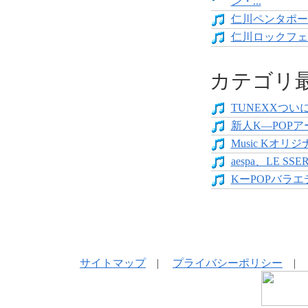
ン・...
仁川ペンタポー
仁川ロックフェ
カテゴリ
TUNEXXついにデ
新人K―POPア
Music Kオリジ
aespa、LE SS
KーPOPバラエテ
サイトマップ
|
プライバシーポリシー