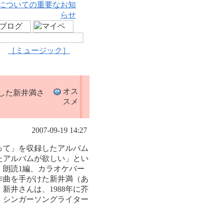
についての重要なお知
らせ
［ミュージック］
オス
した新井満さ
スメ
2007-09-19 14:27
って」を収録したアルバム
たアルバムが欲しい」とい
、朗読1編、カラオケバー
作曲を手がけた新井満（あ
新井さんは、1988年に芥
、シンガーソングライター