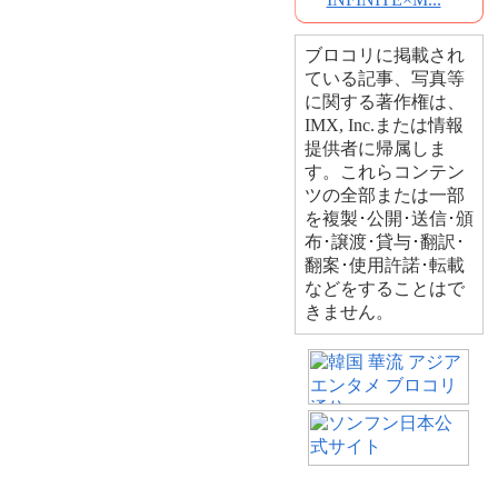
ブロコリに掲載され
ている記事、写真等
に関する著作権は、
IMX, Inc.または情報
提供者に帰属しま
す。これらコンテン
ツの全部または一部
を複製･公開･送信･頒
布･譲渡･貸与･翻訳･
翻案･使用許諾･転載
などをすることはで
きません。