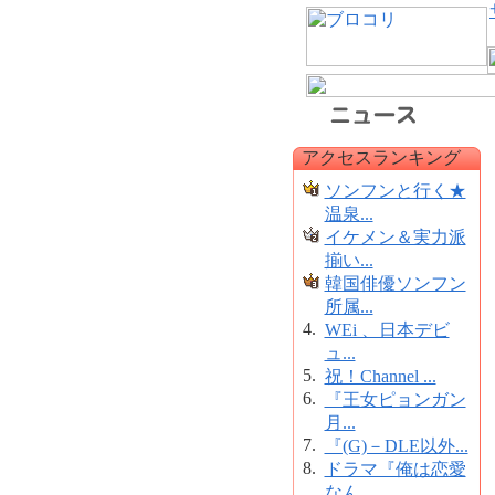
アクセスランキング
ソンフンと行く★
温泉...
イケメン＆実力派
揃い...
韓国俳優ソンフン
所属...
4.
WEi 、日本デビ
ュ...
5.
祝！Channel ...
6.
『王女ピョンガン
月...
7.
『(G)－DLE以外...
8.
ドラマ『俺は恋愛
なん...