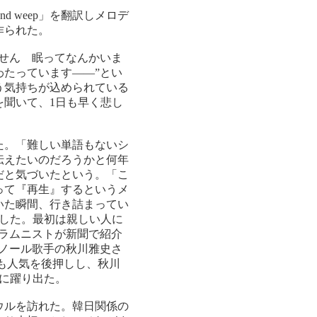
 and weep」を翻訳しメロデ
作られた。
せん 眠ってなんかいま
たっています――”とい
う気持ちが込められている
聞いて、1日も早く悲し
た。「難しい単語もないシ
伝えたいのだろうかと何年
だと気づいたという。「こ
って『再生』するというメ
いた瞬間、行き詰まってい
した。最初は親しい人に
コラムニストが新聞で紹介
ノール歌手の秋川雅史さ
も人気を後押しし、秋川
に躍り出た。
ウルを訪れた。韓日関係の