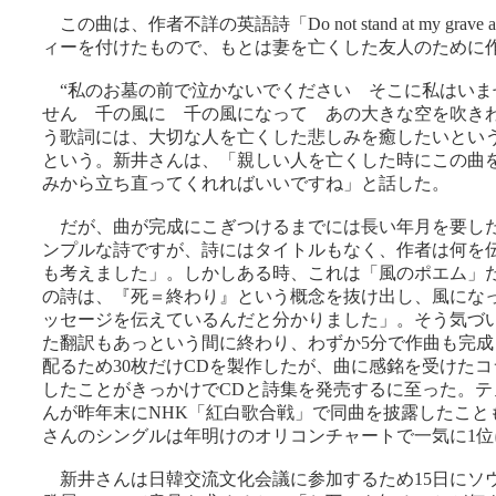
この曲は、作者不詳の英語詩「Do not stand at my grave
ィーを付けたもので、もとは妻を亡くした友人のために
“私のお墓の前で泣かないでください そこに私はいま
せん 千の風に 千の風になって あの大きな空を吹きわ
う歌詞には、大切な人を亡くした悲しみを癒したいとい
という。新井さんは、「親しい人を亡くした時にこの曲を
みから立ち直ってくれればいいですね」と話した。
だが、曲が完成にこぎつけるまでには長い年月を要し
ンプルな詩ですが、詩にはタイトルもなく、作者は何を
も考えました」。しかしある時、これは「風のポエム」
の詩は、『死＝終わり』という概念を抜け出し、風にな
ッセージを伝えているんだと分かりました」。そう気づ
た翻訳もあっという間に終わり、わずか5分で作曲も完成
配るため30枚だけCDを製作したが、曲に感銘を受けた
したことがきっかけでCDと詩集を発売するに至った。テ
んが昨年末にNHK「紅白歌合戦」で同曲を披露したこと
さんのシングルは年明けのオリコンチャートで一気に1位
新井さんは日韓交流文化会議に参加するため15日にソ