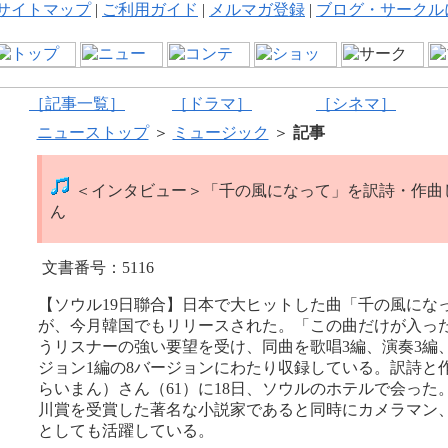
サイトマップ
|
ご利用ガイド
|
メルマガ登録
|
ブログ・サークル
［記事一覧］
［ドラマ］
［シネマ］
ニューストップ
＞
ミュージック
＞
記事
＜インタビュー＞「千の風になって」を訳詩・作曲
ん
文書番号：5116
【ソウル19日聯合】日本で大ヒットした曲「千の風にな
が、今月韓国でもリリースされた。「この曲だけが入っ
うリスナーの強い要望を受け、同曲を歌唱3編、演奏3編
ジョン1編の8バージョンにわたり収録している。訳詩と
らいまん）さん（61）に18日、ソウルのホテルで会った。
川賞を受賞した著名な小説家であると同時にカメラマン
としても活躍している。