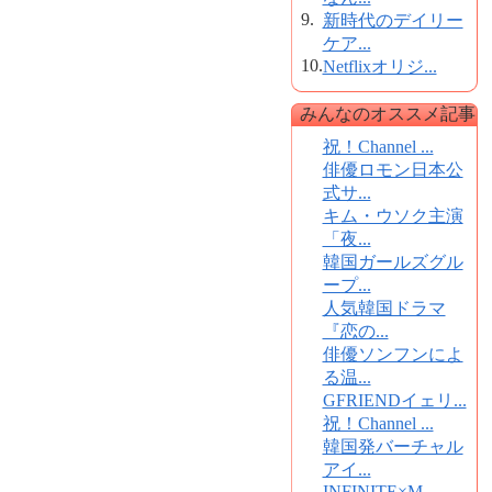
9.
新時代のデイリー
ケア...
10.
Netflixオリジ...
みんなのオススメ記事
祝！Channel ...
俳優ロモン日本公
式サ...
キム・ウソク主演
「夜...
韓国ガールズグル
ープ...
人気韓国ドラマ
『恋の...
俳優ソンフンによ
る温...
GFRIENDイェリ...
祝！Channel ...
韓国発バーチャル
アイ...
INFINITE×M...