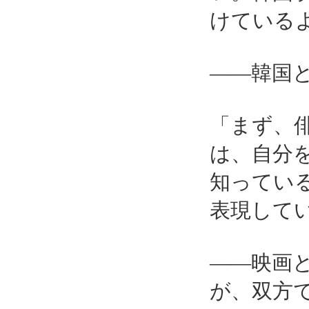
けている
――韓国
「まず、
は、自分
知ってい
表現して
――映画
が、双方