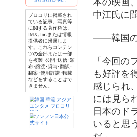
本の映画
中江氏に
ブロコリに掲載され
ている記事、写真等
に関する著作権は、
IMX, Inc.または情報
――韓国
提供者に帰属しま
す。これらコンテン
ツの全部または一部
「今回の
を複製･公開･送信･頒
布･譲渡･貸与･翻訳･
も好評を
翻案･使用許諾･転載
などをすることはで
感じられ
きません。
には見ら
日本のド
いると思
だ」