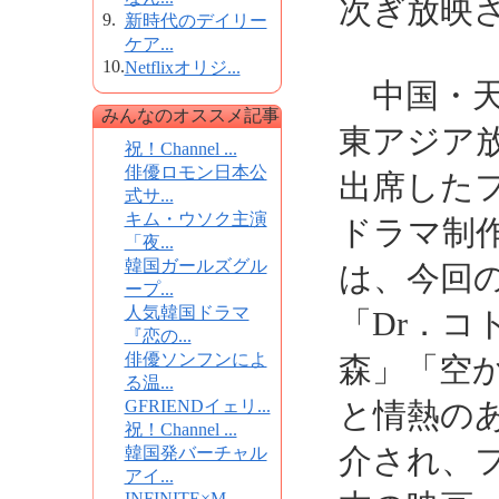
次ぎ放映
9.
新時代のデイリー
ケア...
10.
Netflixオリジ...
中国・天
みんなのオススメ記事
東アジア
祝！Channel ...
俳優ロモン日本公
出席した
式サ...
キム・ウソク主演
ドラマ制
「夜...
韓国ガールズグル
は、今回
ープ...
人気韓国ドラマ
「Dr．
『恋の...
俳優ソンフンによ
森」「空
る温...
GFRIENDイェリ...
と情熱の
祝！Channel ...
介され、
韓国発バーチャル
アイ...
INFINITE×M...