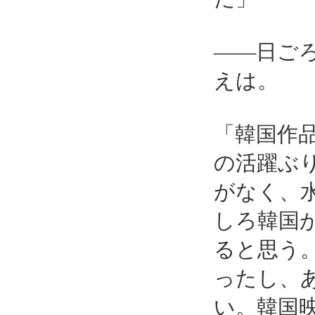
――日ご
えは。
「韓国作
の活躍ぶ
がなく、
しろ韓国
ると思う
ったし、
い。韓国