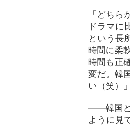
「どちら
ドラマに
という長
時間に柔
時間も正
変だ。韓
い（笑）
――韓国
ように見