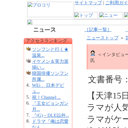
サイトマップ
|
ご利用ガイ
［記事一覧］
ニューストップ
＞
アクセスランキング
ソンフンと行く★
＜インタビュ
温泉...
氏
イケメン＆実力派
揃い...
韓国俳優ソンフン
文書番号：5
所属...
4.
WEi 、日本デビ
ュ...
【天津15
5.
祝！Channel ...
6.
『王女ピョンガン
ラマが人
月...
7.
『(G)－DLE以外...
ラマがケ
8.
ドラマ『俺は恋愛
なん...